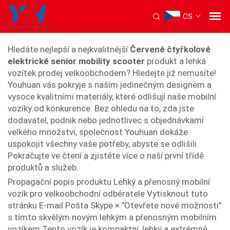
CS
mobilní kolové křeslo
Hledáte nejlepší a nejkvalitnější
Červené čtyřkolové
elektrické senior mobility scooter
produkt a lehká
vozítek prodej velkoobchodem? Hledejte již nemusíte!
Youhuan vás pokryje s naším jedinečným designem a
vysoce kvalitními materiály, které odlišují naše mobilní
vozíky od konkurence. Bez ohledu na to, zda jste
dodavatel, podnik nebo jednotlivec s objednávkami
velkého množství, společnost Youhuan dokáže
uspokojit všechny vaše potřeby, abyste se odlišili.
Pokračujte ve čtení a zjistěte více o naší první třídě
produktů a služeb.
Propagační popis produktu Lehký a přenosný mobilní
vozík pro velkoobchodní odběratele Vytisknout tuto
stránku E-mail Pošta Skype × "Otevřete nové možnosti"
s tímto skvělým novým lehkým a přenosným mobilním
vozíkem Tento vozík je kompaktní, lehký a extrémně