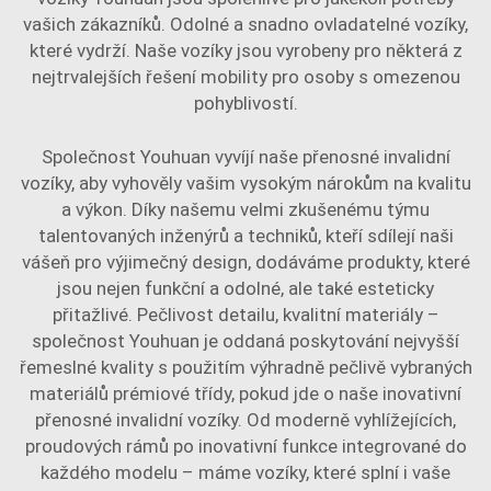
vašich zákazníků. Odolné a snadno ovladatelné vozíky,
které vydrží. Naše vozíky jsou vyrobeny pro některá z
nejtrvalejších řešení mobility pro osoby s omezenou
pohyblivostí.
Společnost Youhuan vyvíjí naše přenosné invalidní
vozíky, aby vyhověly vašim vysokým nárokům na kvalitu
a výkon. Díky našemu velmi zkušenému týmu
talentovaných inženýrů a techniků, kteří sdílejí naši
vášeň pro výjimečný design, dodáváme produkty, které
jsou nejen funkční a odolné, ale také esteticky
přitažlivé. Pečlivost detailu, kvalitní materiály –
společnost Youhuan je oddaná poskytování nejvyšší
řemeslné kvality s použitím výhradně pečlivě vybraných
materiálů prémiové třídy, pokud jde o naše inovativní
přenosné invalidní vozíky. Od moderně vyhlížejících,
proudových rámů po inovativní funkce integrované do
každého modelu – máme vozíky, které splní i vaše