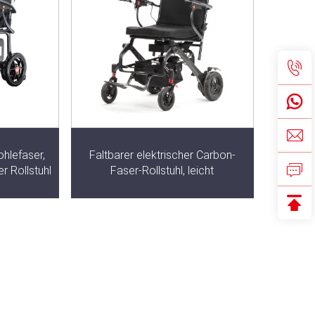
hlefaser,
Faltbarer elektrischer Carbon-
er Rollstuhl
Faser-Rollstuhl, leicht