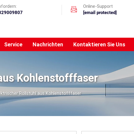
nfordern:
Online-Support
329009807
[email protected]
Service
Nachrichten
Kontaktieren Sie Uns
 aus Kohlenstofffaser
ektrischer Rollstuhl aus Kohlenstofffaser