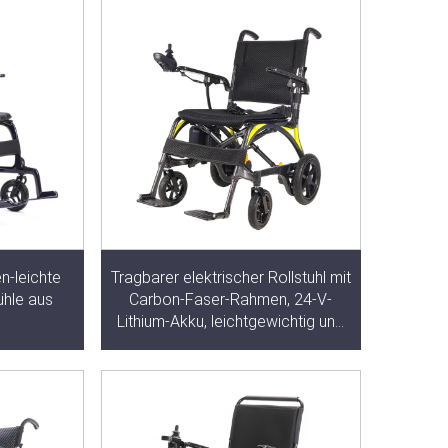
n-leichte
Tragbarer elektrischer Rollstuhl mit
tühle aus
Carbon-Faser-Rahmen, 24-V-
Lithium-Akku, leichtgewichtig und
klappbar