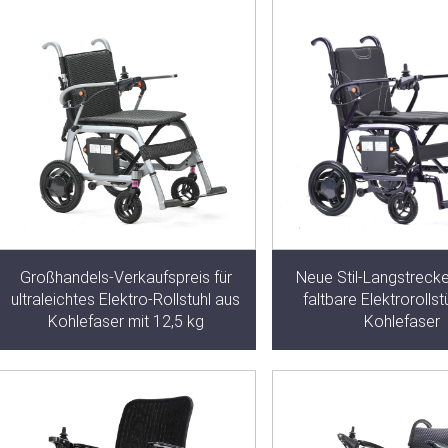
Großhandels-Verkaufspreis für
Neue Stil-Langstrecke
ultraleichtes Elektro-Rollstuhl aus
faltbare Elektrorolls
Kohlefaser mit 12,5 kg
Kohlefaser