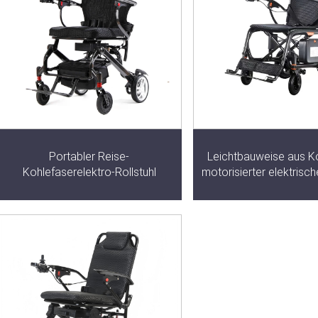
Portabler Reise-
Leichtbauweise aus Ko
Kohlefaserelektro-Rollstuhl
motorisierter elektrisch