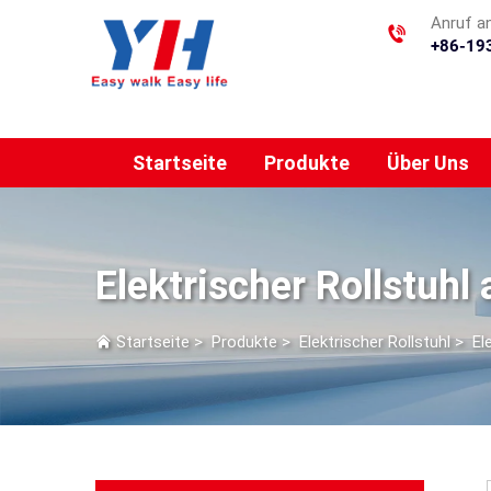
Anruf a
+86-19
Startseite
Produkte
Über Uns
Elektrischer Rollstuhl
Startseite
>
Produkte
>
Elektrischer Rollstuhl
>
El