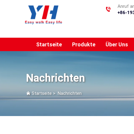
Anruf a
+86-19
Startseite
Produkte
Über Uns
Nachrichten
Startseite
>
Nachrichten