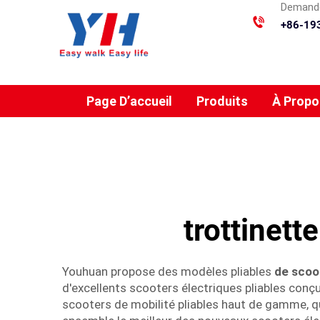
Demande
+86-19
Page D’accueil
Produits
À Propo
trottinett
Youhuan propose des modèles pliables
de scoo
d'excellents scooters électriques pliables conç
scooters de mobilité pliables haut de gamme, qu