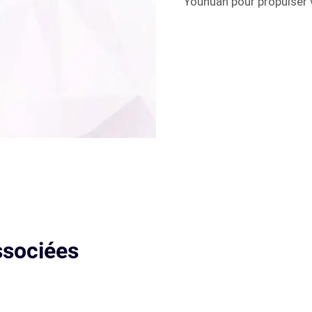
Youhuan pour propulser
ssociées