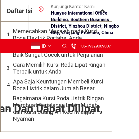
Kunjungi Kantor Kami
Daftar Isi
Huayue International Office
Building, Southern Business
District, Yinzhou District, Ningbo
Memecahkan Masalah pada Kursi
City, Zhejiang Province, China
Roda Elektrik Portabel Anda
ID
+86-19329009807
Mengapa Kursi Roda Listrik yang
Baik Sangat Cocok untuk Perjalanan
Cara Memilih Kursi Roda Lipat Ringan
Terbaik untuk Anda
Apa Saja Keuntungan Membeli Kursi
Roda Listrik dalam Jumlah Besar
Bagaimana Kursi Roda Listrik Ringan
Membuat Perjalanan Lebih Mudah
an Dan Dapat Dilipat,
dan Kursi Buang Air Kecil Menjadi
Nyaman