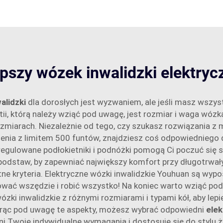
pszy wózek inwalidzki elektryc
alidzki
dla dorosłych jest wyzwaniem, ale jeśli masz wszys
tii, którą należy wziąć pod uwagę, jest rozmiar i waga wóz
ozmiarach. Niezależnie od tego, czy szukasz rozwiązania z 
enia z limitem 500 funtów, znajdziesz coś odpowiedniego 
egulowane podłokietniki i podnóżki pomogą Ci poczuć się
podstaw, by zapewniać największy komfort przy długotrwał
tne kryteria. Elektryczne wózki inwalidzkie Youhuan są wypo
wać wszędzie i robić wszystko! Na koniec warto wziąć po
ózki inwalidzkie z różnymi rozmiarami i typami kół, aby lep
iorąc pod uwagę te aspekty, możesz wybrać odpowiedni
elek
ni Twoje indywidualne wymagania i dostosuje się do stylu ż