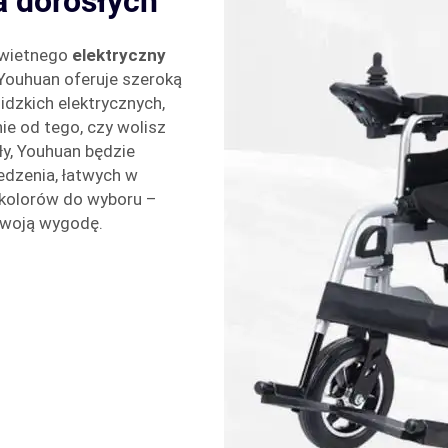
a dorosłych
 świetnego
elektryczny
, Youhuan oferuje szeroką
dzkich elektrycznych,
ie od tego, czy wolisz
ły, Youhuan będzie
dzenia, łatwych w
 kolorów do wyboru –
 Twoją wygodę.