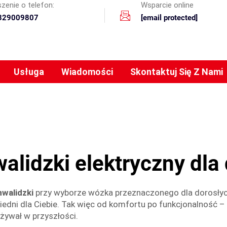
zenie o telefon:
Wsparcie online
329009807
[email protected]
Usługa
Wiadomości
Skontaktuj Się Z Nami
alidzki elektryczny dla
nwalidzki
przy wyborze wózka przeznaczonego dla dorosły
edni dla Ciebie. Tak więc od komfortu po funkcjonalność – 
żywał w przyszłości.