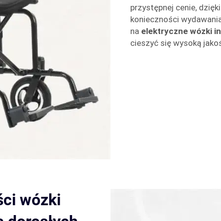
przystępnej cenie, dzi
konieczności wydawania
na
elektryczne wózki i
cieszyć się wysoką jako
ści wózki