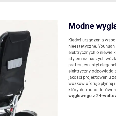
Modne wygląd
Kiedyś urządzenia wspom
nieestetyczne. Youhuan
elektrycznych o niewiel
stylem na naszych wózka
preferujesz styl eleganc
elektryczny odpowiadaj
jakości projektowaniu za
wózków oferuje płynną i
których trudno dorówna
węglowego z 24-woltow