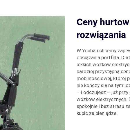
Ceny hurtow
rozwiązania
W Youhau chcemy zapew
obciążania portfela. Dl
lekkich wózków elektry
bardziej przystępną ce
mobilnościowej, której 
nie kończy się na tym: o
– i odczujesz – już prz
wózków elektrycznych.
spokojnie i bez stresu z
kupić za pieniądze.