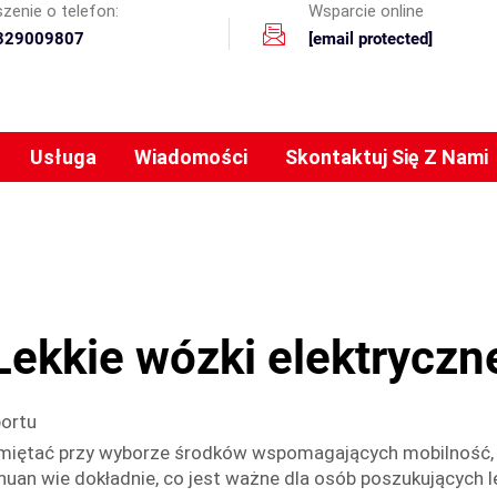
zenie o telefon:
Wsparcie online
329009807
[email protected]
Usługa
Wiadomości
Skontaktuj Się Z Nami
Lekkie wózki elektryczn
portu
pamiętać przy wyborze środków wspomagających mobilność, 
uan wie dokładnie, co jest ważne dla osób poszukujących l