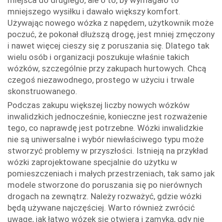
miejsca do drugiego, ale o to, by wymagało to
mniejszego wysiłku i dawało większy komfort.
Używając nowego wózka z napędem, użytkownik może
poczuć, że pokonał dłuższą drogę, jest mniej zmęczony
i nawet więcej cieszy się z poruszania się. Dlatego tak
wielu osób i organizacji poszukuje właśnie takich
wózków, szczególnie przy zakupach hurtowych. Chcą
czegoś niezawodnego, prostego w użyciu i trwale
skonstruowanego.
Podczas zakupu większej liczby nowych wózków
inwalidzkich jednocześnie, konieczne jest rozważenie
tego, co naprawdę jest potrzebne. Wózki inwalidzkie
nie są uniwersalne i wybór niewłaściwego typu może
stworzyć problemy w przyszłości. Istnieją na przykład
wózki zaprojektowane specjalnie do użytku w
pomieszczeniach i małych przestrzeniach, tak samo jak
modele stworzone do poruszania się po nierównych
drogach na zewnątrz. Należy rozważyć, gdzie wózki
będą używane najczęściej. Warto również zwrócić
uwagę, jak łatwo wózek się otwiera i zamyka, gdy nie