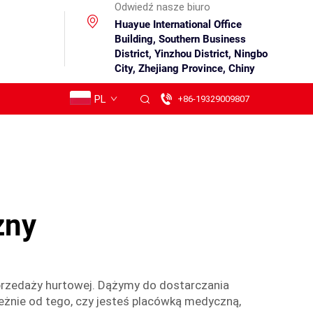
Odwiedź nasze biuro
Huayue International Office
Building, Southern Business
District, Yinzhou District, Ningbo
City, Zhejiang Province, Chiny
PL
+86-19329009807
zny
przedaży hurtowej. Dążymy do dostarczania
leżnie od tego, czy jesteś placówką medyczną,