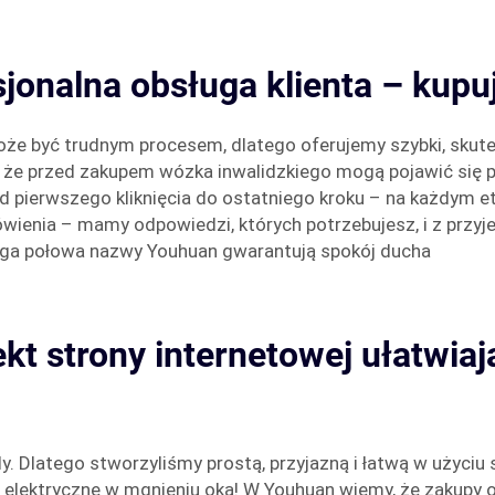
sjonalna obsługa klienta – kupu
e być trudnym procesem, dlatego oferujemy szybki, skuteczn
 że przed zakupem wózka inwalidzkiego mogą pojawić się py
 od pierwszego kliknięcia do ostatniego kroku – na każdym et
enia – mamy odpowiedzi, których potrzebujesz, i z przyjem
druga połowa nazwy Youhuan gwarantują spokój ducha
jekt strony internetowej ułatwia
. Dlatego stworzyliśmy prostą, przyjazną i łatwą w użyciu 
 elektryczne w mgnieniu oka! W Youhuan wiemy, że zakupy o