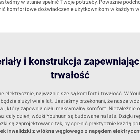
esteśmy w stanie spełnić Twoje potrzeby. Poważnie podcho
wnić komfortowe doświadczenie użytkownikom w każdym wie
!
riały i konstrukcja zapewniają
trwałość
ne elektrycznie, najważniejsze są komfort i trwałość. W Yo
będzie służył wiele lat. Jesteśmy przekonani, że nasze wóz
, który zapewnia ciału maksymalny komfort. Niezależnie od 
ez cały dzień, wózki Youhuan są budowane na lata. Dzięki
ki są zaprojektowane tak, by spełnić praktycznie każdą po
ek inwalidzki z włókna węglowego z napędem elektrycz