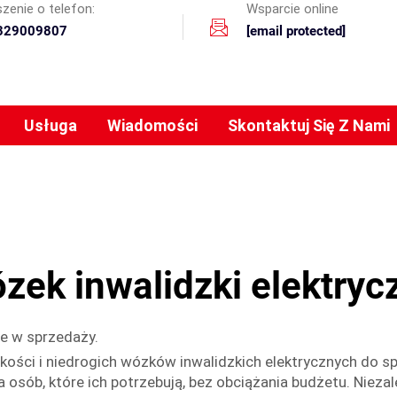
zenie o telefon:
Wsparcie online
329009807
[email protected]
Usługa
Wiadomości
Skontaktuj Się Z Nami
zek inwalidzki elektryc
ne w sprzedaży.
ości i niedrogich wózków inwalidzkich elektrycznych do s
 osób, które ich potrzebują, bez obciążania budżetu. Nieza