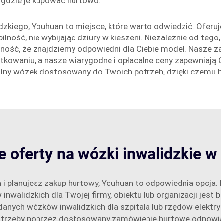
z gdzie je kupować hurtowo.
dzkiego, Youhuan to miejsce, które warto odwiedzić. Ofer
ość, nie wybijając dziury w kieszeni. Niezależnie od tego
ność, że znajdziemy odpowiedni dla Ciebie model. Nasze 
owaniu, a nasze wiarygodne i opłacalne ceny zapewniają Ci 
alny wózek dostosowany do Twoich potrzeb, dzięki czemu bę
e oferty na wózki inwalidzkie w 
h i planujesz zakup hurtowy, Youhuan to odpowiednia opcja
inwalidzkich dla Twojej firmy, obiektu lub organizacji jest 
adanych wózków inwalidzkich dla szpitala lub rzędów elekt
 potrzeby poprzez dostosowany zamówienie hurtowe odpo