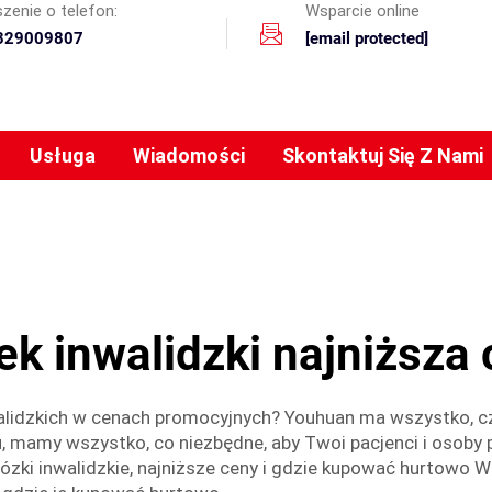
zenie o telefon:
Wsparcie online
329009807
[email protected]
Usługa
Wiadomości
Skontaktuj Się Z Nami
k inwalidzki najniższa
idzkich w cenach promocyjnych? Youhuan ma wszystko, cze
u, mamy wszystko, co niezbędne, aby Twoi pacjenci i osoby
wózki inwalidzkie, najniższe ceny i gdzie kupować hurtowo W