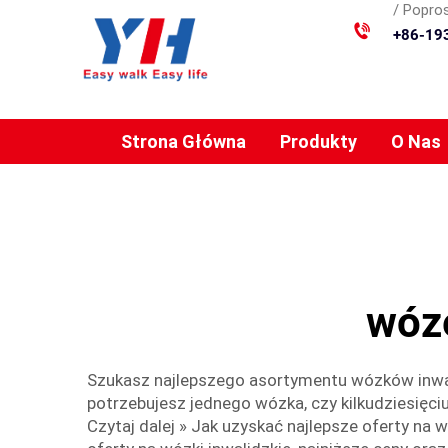
/ Popros
+86-19
Strona Główna
Produkty
O Nas
wóze
Szukasz najlepszego asortymentu wózków inwal
potrzebujesz jednego wózka, czy kilkudziesięci
Czytaj dalej » Jak uzyskać najlepsze oferty na 