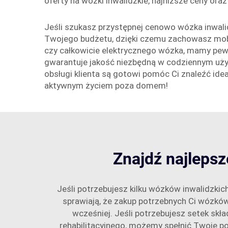
oferty na wózki inwalidzkie, najniższe ceny ora
Jeśli szukasz przystępnej cenowo wózka inwali
Twojego budżetu, dzięki czemu zachowasz mobiln
czy całkowicie elektrycznego wózka, mamy pew
gwarantuje jakość niezbędną w codziennym użytk
obsługi klienta są gotowi pomóc Ci znaleźć ide
aktywnym życiem poza domem!
Znajdź najlepsz
Jeśli potrzebujesz kilku wózków inwalidzkic
sprawiają, że zakup potrzebnych Ci wózków 
wcześniej. Jeśli potrzebujesz setek skł
rehabilitacyjnego, możemy spełnić Twoje