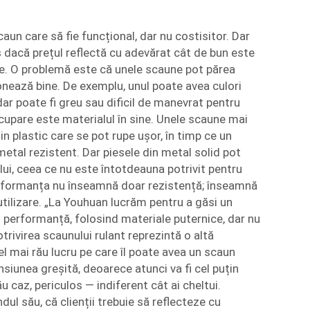
aun care să fie funcțional, dar nu costisitor. Dar
 dacă prețul reflectă cu adevărat cât de bun este
ate. O problemă este că unele scaune pot părea
nează bine. De exemplu, unul poate avea culori
dar poate fi greu sau dificil de manevrat pentru
ocupare este materialul în sine. Unele scaune mai
din plastic care se pot rupe ușor, în timp ce un
metal rezistent. Dar piesele din metal solid pot
i, ceea ce nu este întotdeauna potrivit pentru
rformanța nu înseamnă doar rezistență; înseamnă
 utilizare. „La Youhuan lucrăm pentru a găsi un
și performanță, folosind materiale puternice, dar nu
trivirea scaunului rulant reprezintă o altă
l mai rău lucru pe care îl poate avea un scaun
siunea greșită, deoarece atunci va fi cel puțin
ău caz, periculos — indiferent cât ai cheltui.
ul său, că clienții trebuie să reflecteze cu