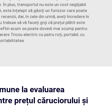
n plus, transportul nu este un cost neglijabil.
r, este înțelept să găsiți un furnizor care poate
 recenzii, dar, în cele din urmă, aveți încredere în
trebuie să vă faceți griji că prețul plătit este
i ieftin acum se poate dovedi mai scump pentru
derare
Tricou electric cu patru roți, portabil, cu
ortabilitatea.
mune la evaluarea
ntre prețul căruciorului și