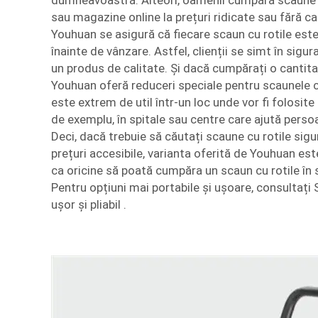
dumneavoastră. Alteori, oamenii cumpără scaune 
sau magazine online la prețuri ridicate sau fără c
Youhuan se asigură că fiecare scaun cu rotile este 
înainte de vânzare. Astfel, clienții se simt în sigu
un produs de calitate. Și dacă cumpărați o cantit
Youhuan oferă reduceri speciale pentru scaunele cu
este extrem de util într-un loc unde vor fi folosit
de exemplu, în spitale sau centre care ajută persoa
Deci, dacă trebuie să căutați scaune cu rotile sigure
prețuri accesibile, varianta oferită de Youhuan est
ca oricine să poată cumpăra un scaun cu rotile în s
Pentru opțiuni mai portabile și ușoare, consultați
ușor și pliabil
.