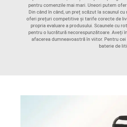
pentru comenzile mai mari. Uneori putem oferi 
Din când în când, un preț scăzut la scaunul cu r
oferi prețuri competitive și tarife corecte de livr
propria evaluare a produsului. Scaunele cu roti
pentru o lucrătură necorespunzătoare. Aveți î
afacerea dumneavoastră în viitor. Pentru cei 
baterie de li