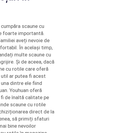
 a cumpăra scaune cu
ie foarte importantă.
miliei aveți nevoie de
fortabil. În același timp,
mandați multe scaune cu
grijire. Și de aceea, dacă
ne cu rotile care oferă
 util ar putea fi acest
una dintre ele fiind
uan. Youhuan oferă
fi de înaltă calitate pe
vinde scaune cu rotile
chiziționarea direct de la
ea, să primiți sfaturi
mai bine nevoilor