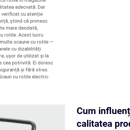
cu rotile în magazine
alitatea adecvată. Dar
verificat cu atenție
ranță, știind că primesc
ate mare deodată,
 rotile. Acest lucru
e multe scaune cu rotile —
nele cu dizabilități.
, ușor de utilizat și la
e cea potrivită. Ei doresc
iguranță și fără stres.
Scaun cu rotile electric
Cum influenț
calitatea pro