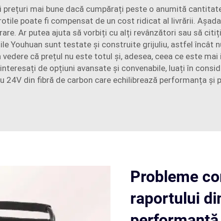
prețuri mai bune dacă cumpărați peste o anumită cantitate. Î
otile poate fi compensat de un cost ridicat al livrării. Așada
are. Ar putea ajuta să vorbiți cu alți revânzători sau să citiți
le Youhuan sunt testate și construite grijuliu, astfel încât nu 
n vedere că prețul nu este totul și, adesea, ceea ce este ma
interesați de opțiuni avansate și convenabile, luați în consi
tiu 24V din fibră de carbon
care echilibrează performanța și p
Probleme co
raportului di
performanță