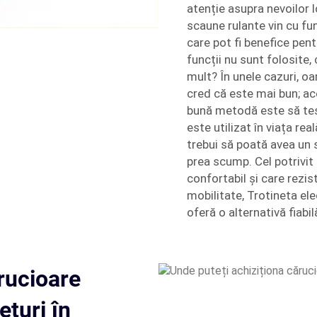
atenție asupra nevoilor 
scaune rulante vin cu fu
care pot fi benefice pent
funcții nu sunt folosite
mult? În unele cazuri, 
cred că este mai bun; ac
bună metodă este să tes
este utilizat în viața re
trebui să poată avea un s
prea scump. Cel potrivit 
confortabil și care rezis
mobilitate,
Trotineta ele
oferă o alternativă fiabi
rucioare
ețuri în