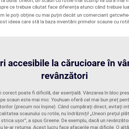
tă bună. Uneori, un scaun cu rotile mai scump va dura mai mul
spre ce trebuie căutat face diferența atunci când trebuie lua
Cum le poți obține cu mai puțin decât un comerciant getcwhe
ost ideea care stă la baza inventării primelor scaune cu rotil
ri accesibile la cărucioare în vâ
revânzători
lui corect poate fi dificilă, dar esențială. Vânzarea în blo
l pe scaun este mai mic. Youhuan oferă cel mai bun preț pentru
orilor (precum noi înșine). Când cumpărați direct, evitați in
 calitatea scaunului cu rotile, nu îndrăzniți! „Uneori prețul p
 strica ușor”, a spus Greene. De exemplu, dacă un revânzător
u le-ar returna. Acest lucru face afacerile mai dificile. O al