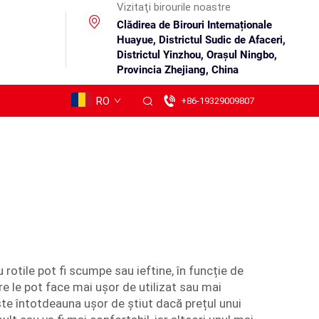
Vizitaţi birourile noastre
Clădirea de Birouri Internaționale
Huayue, Districtul Sudic de Afaceri,
Districtul Yinzhou, Orașul Ningbo,
Provincia Zhejiang, China
RO
+86-19329009807
rotile pot fi scumpe sau ieftine, în funcție de
re le pot face mai ușor de utilizat sau mai
este întotdeauna ușor de știut dacă prețul unui