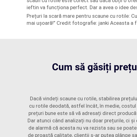
scaun cu rotile este corect sau dacă obții o ofer
ieftin va funcționa perfect. Dar a avea o idee de
Prețuri la scară mare pentru scaune cu rotile: 
mai ușoară!” Credit fotografie: janki Aceasta a f
Cum să găsiți prețu
Dacă vindeți scaune cu rotile, stabilirea prețu
cu rotile deodată, astfel încât, în medie, costu
prețuri bune este să vă adresați direct producăt
Dar atunci când analizați nu doar prețurile, ci și
de alarmă că acesta nu va rezista sau se poate
de proastă calitate, clienții s-ar putea plânge sa