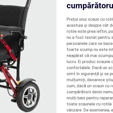
cumpărătoru
Prețul unui scaun cu rot
acestuia și despre cât 
rotile este prea ieftin, p
nu a fost testat pentru 
persoanele care se bazeaz
foarte scump nu este în
neapărat că mai scumpul
lucru. Ei produc scaune c
confortabile. Dacă un sca
simt în siguranță și se 
mulțumiți, deoarece știu 
cum, dacă un scaun cu ro
cumpărătorii devin nemul
mulți bani pentru reparar
toate scaunele cu rotile
vânzare. De asemenea, ei