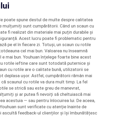
lui
ile poate spune destul de multe despre calitatea
de mulțumiți sunt cumpărătorii. Când un scaun cu
oate fi realizat din materiale mai puțin durabile și
siguranță. Acest lucru poate fi problematic pentru
ă pe el în fiecare zi. Totuși, un scaun cu rotile
totdeauna cel mai bun. Valoarea nu înseamnă
 e mai bun. Youhuan înțelege foarte bine acest
u rotile ieftine care sunt totodată puternice și
un cu rotile are o calitate bună, utilizatorii se
pot deplasa ușor. Astfel, cumpărătorii rămân mai
că scaunul cu rotile va dura mult timp. La fel
tile se strică sau este greu de manevrat,
țumiți și ar putea fi nevoiți să cheltuiască mai
ea acestuia — sau pentru înlocuirea lui. De aceea,
 Youhuan sunt verificate cu atenție înainte de
 ascultă feedback-ul clienților și își îmbunătățesc