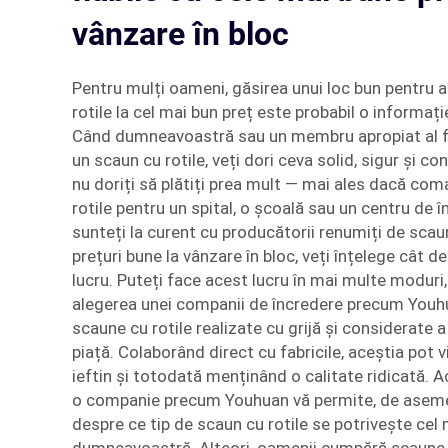
vânzare în bloc
Pentru mulți oameni, găsirea unui loc bun pentru
rotile la cel mai bun preț este probabil o informaț
Când dumneavoastră sau un membru apropiat al fa
un scaun cu rotile, veți dori ceva solid, sigur și con
nu doriți să plătiți prea mult — mai ales dacă co
rotile pentru un spital, o școală sau un centru de în
sunteți la curent cu producătorii renumiți de scau
prețuri bune la vânzare în bloc, veți înțelege cât de
lucru. Puteți face acest lucru în mai multe moduri, 
alegerea unei companii de încredere precum Youh
scaune cu rotile realizate cu grijă și considerate a 
piață. Colaborând direct cu fabricile, aceștia pot 
ieftin și totodată menținând o calitate ridicată. A
o companie precum Youhuan vă permite, de asemen
despre ce tip de scaun cu rotile se potrivește cel 