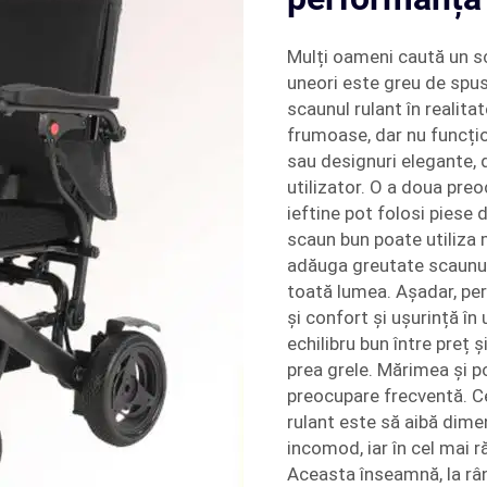
Mulți oameni caută un sc
uneori este greu de spus
scaunul rulant în realit
frumoase, dar nu funcțio
sau designuri elegante, 
utilizator. O a doua pre
ieftine pot folosi piese 
scaun bun poate utiliza 
adăuga greutate scaunulu
toată lumea. Așadar, pe
și confort și ușurință în
echilibru bun între preț 
prea grele. Mărimea și po
preocupare frecventă. Ce
rulant este să aibă dimen
incomod, iar în cel mai r
Aceasta înseamnă, la rând