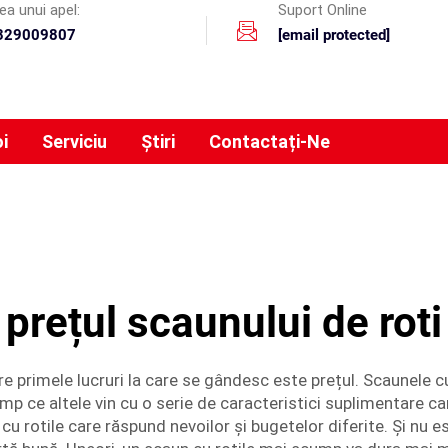
rea unui apel:
Suport Online
329009807
[email protected]
i
Serviciu
Știri
Contactați-Ne
prețul scaunului de roti
e primele lucruri la care se gândesc este prețul. Scaunele cu 
imp ce altele vin cu o serie de caracteristici suplimentare ca
u rotile care răspund nevoilor și bugetelor diferite. Și nu 