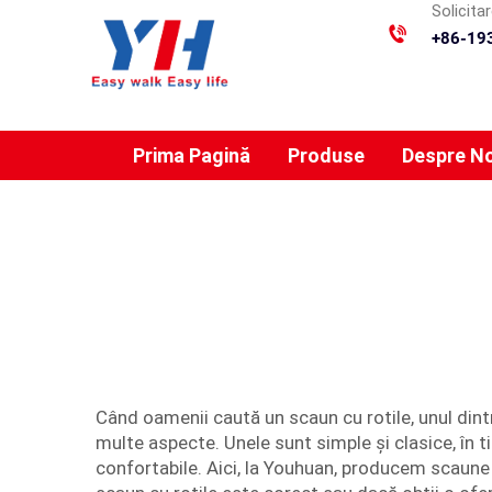
Solicita
+86-19
Prima Pagină
Produse
Despre No
Când oamenii caută un scaun cu rotile, unul dintr
multe aspecte. Unele sunt simple și clasice, în t
confortabile. Aici, la Youhuan, producem scaune c