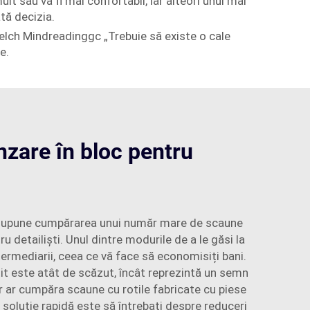
t sau va fi mai confortabil, iar alteori unul mai
tă decizia.
elch Mindreadinggc „Trebuie să existe o cale
e.
nzare în bloc pentru
c presupune cumpărarea unui număr mare de scaune
 detailiști. Unul dintre modurile de a le găsi la
termediarii, ceea ce vă face să economisiți bani.
lătit este atât de scăzut, încât reprezintă un semn
 ar cumpăra scaune cu rotile fabricate cu piese
tă soluție rapidă este să întrebați despre reduceri