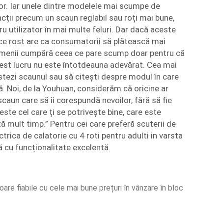
lor. Iar unele dintre modelele mai scumpe de
ncții precum un scaun reglabil sau roți mai bune,
ru utilizator în mai multe feluri. Dar dacă aceste
, ce rost are ca consumatorii să plătească mai
oamenii cumpără ceea ce pare scump doar pentru că
est lucru nu este întotdeauna adevărat. Cea mai
tezi scaunul sau să citești despre modul în care
ală. Noi, de la Youhuan, considerăm că oricine ar
caun care să îi corespundă nevoilor, fără să fie
este cel care ți se potrivește bine, care este
tă mult timp.” Pentru cei care preferă scuterii de
ctrica de calatorie cu 4 roti pentru adulti in varsta
lă cu funcționalitate excelentă.