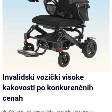
Invalidski vozički visoke
kakovosti po konkurenčnih
cenah
Pri Youhuan ponujamo debelne poslovne stvari z