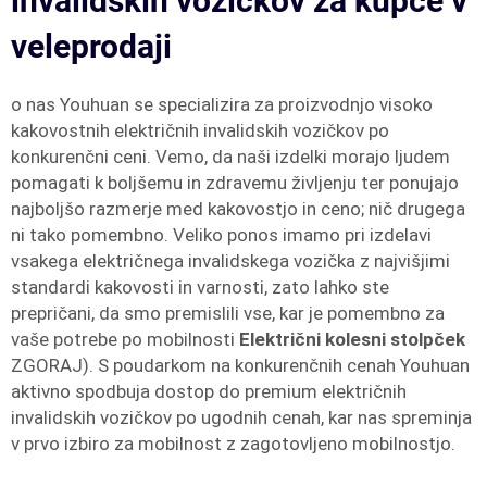
invalidskih vozičkov za kupce v
veleprodaji
o nas Youhuan se specializira za proizvodnjo visoko
kakovostnih električnih invalidskih vozičkov po
konkurenčni ceni. Vemo, da naši izdelki morajo ljudem
pomagati k boljšemu in zdravemu življenju ter ponujajo
najboljšo razmerje med kakovostjo in ceno; nič drugega
ni tako pomembno. Veliko ponos imamo pri izdelavi
vsakega električnega invalidskega vozička z najvišjimi
standardi kakovosti in varnosti, zato lahko ste
prepričani, da smo premislili vse, kar je pomembno za
vaše potrebe po mobilnosti
Električni kolesni stolpček
ZGORAJ). S poudarkom na konkurenčnih cenah Youhuan
aktivno spodbuja dostop do premium električnih
invalidskih vozičkov po ugodnih cenah, kar nas spreminja
v prvo izbiro za mobilnost z zagotovljeno mobilnostjo.