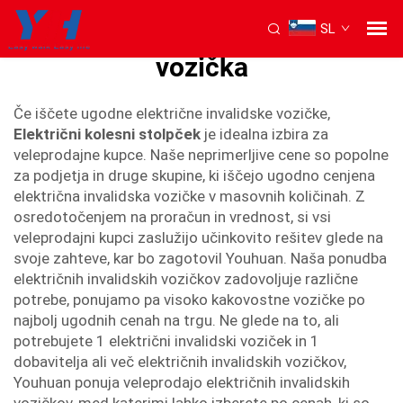
SL
cena električnega invalidskega
vozička
Če iščete ugodne električne invalidske vozičke,
Električni kolesni stolpček
je idealna izbira za
veleprodajne kupce. Naše neprimerljive cene so popolne
za podjetja in druge skupine, ki iščejo ugodno cenjena
električna invalidska vozičke v masovnih količinah. Z
osredotočenjem na proračun in vrednost, si vsi
veleprodajni kupci zaslužijo učinkovito rešitev glede na
svoje zahteve, kar bo zagotovil Youhuan. Naša ponudba
električnih invalidskih vozičkov zadovoljuje različne
potrebe, ponujamo pa visoko kakovostne vozičke po
najbolj ugodnih cenah na trgu. Ne glede na to, ali
potrebujete 1 električni invalidski voziček in 1
dobavitelja ali več električnih invalidskih vozičkov,
Youhuan ponuja veleprodajo električnih invalidskih