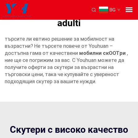
BG
евтини мобилни скутъри за
adulti
търсите ли евтино решение за мобилност на
възрастни? Не търсете повече от Youhuan –
достъпна гама от качествени
мобилни скOOTри
,
ние ще се погрижим за вас. С Youhuan можете да
получите оферти за скутери за възрастни на
търговски цени, така че купувайте с увереност
подходящия скутер за вашите нужди.
Скутери с високо качество