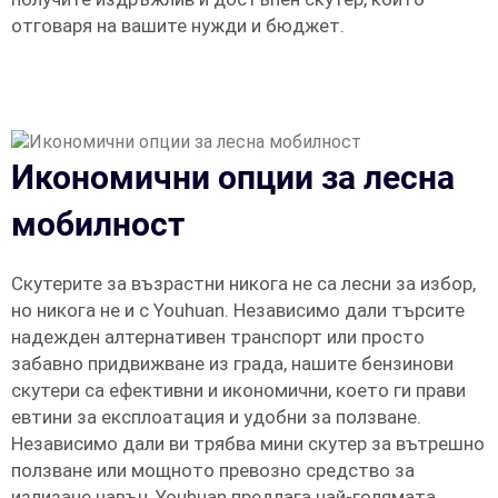
отговаря на вашите нужди и бюджет.
Икономични опции за лесна
мобилност
Скутерите за възрастни никога не са лесни за избор,
но никога не и с Youhuan. Независимо дали търсите
надежден алтернативен транспорт или просто
забавно придвижване из града, нашите бензинови
скутери са ефективни и икономични, което ги прави
евтини за експлоатация и удобни за ползване.
Независимо дали ви трябва мини скутер за вътрешно
ползване или мощното превозно средство за
излизане навън, Youhuan предлага най-голямата