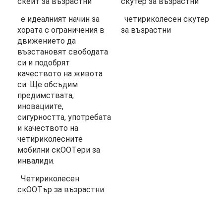
скейт за възрастни
скутер за възрастни
е идеалният начин за
четириколесен скутер
хората с ограничения в
за възрастни
движението да
възстановят свободата
си и подобрят
качеството на живота
си. Ще обсъдим
предимствата,
иновациите,
сигурността, употребата
и качеството на
четириколесните
мобилни скOOTери за
инвалиди.
Четириколесен
скOOTър за възрастни