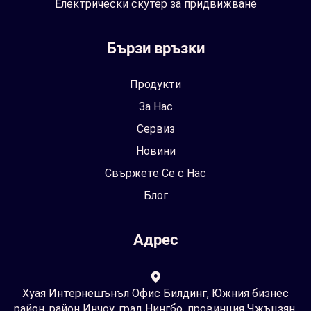
Електрически скутер за придвижване
Бързи връзки
Продукти
За Нас
Сервиз
Новини
Свържете Се с Нас
Блог
Адрес
Хуая Интернешънъл Офис Билдинг, Южния бизнес
район, район Инчоу, град Нингбо, провинция Чжъцзян,