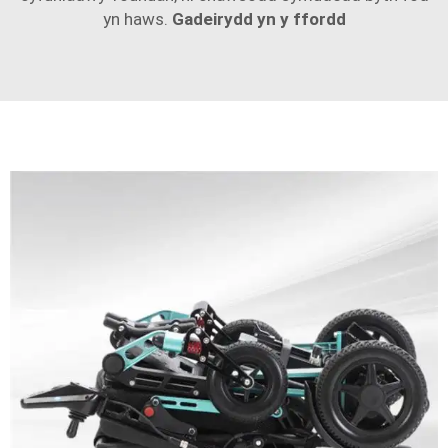
yn haws.
Gadeirydd yn y ffordd