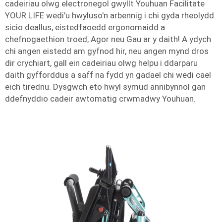
cadeiriau olwg electronegol gwyllt Youhuan Facilitate
YOUR LIFE wedi'u hwyluso'n arbennig i chi gyda rheolydd
sicio deallus, eistedfaoedd ergonomaidd a
chefnogaethion troed, Agor neu Gau ar y daith! A ydych
chi angen eistedd am gyfnod hir, neu angen mynd dros
dir crychiart, gall ein cadeiriau olwg helpu i ddarparu
daith gyfforddus a saff na fydd yn gadael chi wedi cael
eich tirednu. Dysgwch eto hwyl symud annibynnol gan
ddefnyddio cadeir awtomatig crwmadwy Youhuan.