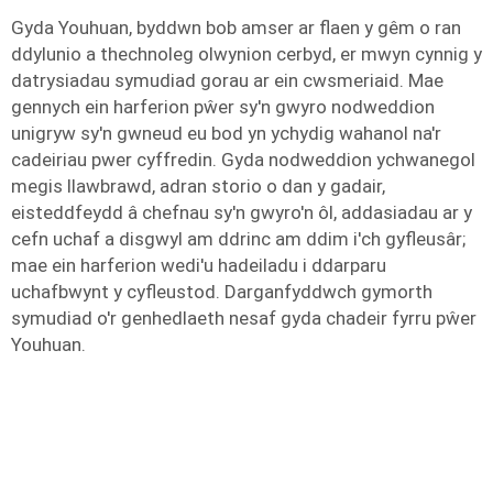
Gyda Youhuan, byddwn bob amser ar flaen y gêm o ran
ddylunio a thechnoleg olwynion cerbyd, er mwyn cynnig y
datrysiadau symudiad gorau ar ein cwsmeriaid. Mae
gennych ein harferion pŵer sy'n gwyro nodweddion
unigryw sy'n gwneud eu bod yn ychydig wahanol na'r
cadeiriau pwer cyffredin. Gyda nodweddion ychwanegol
megis llawbrawd, adran storio o dan y gadair,
eisteddfeydd â chefnau sy'n gwyro'n ôl, addasiadau ar y
cefn uchaf a disgwyl am ddrinc am ddim i'ch gyfleusâr;
mae ein harferion wedi'u hadeiladu i ddarparu
uchafbwynt y cyfleustod. Darganfyddwch gymorth
symudiad o'r genhedlaeth nesaf gyda chadeir fyrru pŵer
Youhuan.