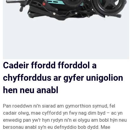
Cadeir ffordd fforddol a
chyfforddus ar gyfer unigolion
hen neu anabl
Pan roeddwn ni'n siarad am gymorthion symud, fel
cadair olwg, mae cyffordd yn fwy nag dim byd – ac yn
enwedig pan yw'r hyn rydyn ni'n ei olygu am bobl hŷn neu
bersonau anabl sy'n eu defnyddio bob dydd. Mae