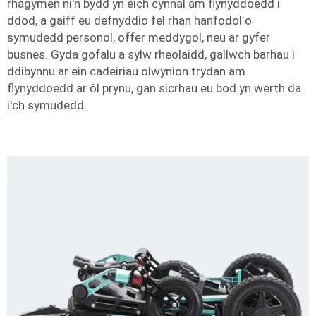
rhagymen ni'n bydd yn eich cynnal am flynyddoedd i
ddod, a gaiff eu defnyddio fel rhan hanfodol o
symudedd personol, offer meddygol, neu ar gyfer
busnes. Gyda gofalu a sylw rheolaidd, gallwch barhau i
ddibynnu ar ein cadeiriau olwynion trydan am
flynyddoedd ar ôl prynu, gan sicrhau eu bod yn werth da
i'ch symudedd.