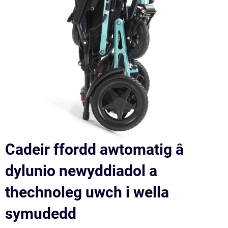
Cadeir ffordd awtomatig â
dylunio newyddiadol a
thechnoleg uwch i wella
symudedd