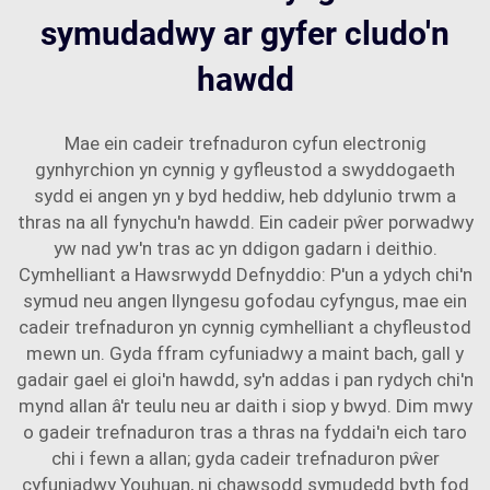
symudadwy ar gyfer cludo'n
hawdd
Mae ein cadeir trefnaduron cyfun electronig
gynhyrchion yn cynnig y gyfleustod a swyddogaeth
sydd ei angen yn y byd heddiw, heb ddylunio trwm a
thras na all fynychu'n hawdd. Ein cadeir pŵer porwadwy
yw nad yw'n tras ac yn ddigon gadarn i deithio.
Cymhelliant a Hawsrwydd Defnyddio: P'un a ydych chi'n
symud neu angen llyngesu gofodau cyfyngus, mae ein
cadeir trefnaduron yn cynnig cymhelliant a chyfleustod
mewn un. Gyda ffram cyfuniadwy a maint bach, gall y
gadair gael ei gloi'n hawdd, sy'n addas i pan rydych chi'n
mynd allan â'r teulu neu ar daith i siop y bwyd. Dim mwy
o gadeir trefnaduron tras a thras na fyddai'n eich taro
chi i fewn a allan; gyda cadeir trefnaduron pŵer
cyfuniadwy Youhuan, ni chawsodd symudedd byth fod