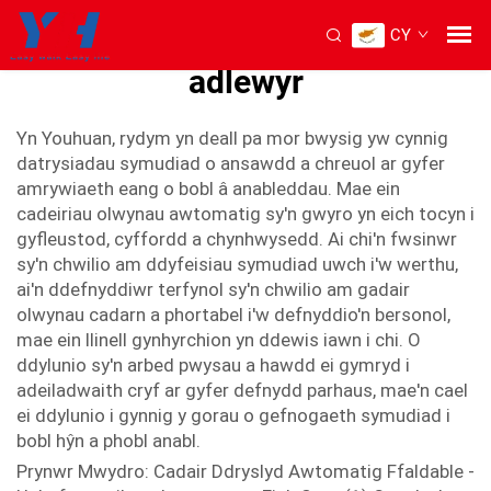
CY
cadeir olwyn awtomatig glawr-
adlewyr
Yn Youhuan, rydym yn deall pa mor bwysig yw cynnig
datrysiadau symudiad o ansawdd a chreuol ar gyfer
amrywiaeth eang o bobl â anableddau. Mae ein
cadeiriau olwynau awtomatig sy'n gwyro yn eich tocyn i
gyfleustod, cyffordd a chynhwysedd. Ai chi'n fwsinwr
sy'n chwilio am ddyfeisiau symudiad uwch i'w werthu,
ai'n ddefnyddiwr terfynol sy'n chwilio am gadair
olwynau cadarn a phortabel i'w defnyddio'n bersonol,
mae ein llinell gynhyrchion yn ddewis iawn i chi. O
ddylunio sy'n arbed pwysau a hawdd ei gymryd i
adeiladwaith cryf ar gyfer defnydd parhaus, mae'n cael
ei ddylunio i gynnig y gorau o gefnogaeth symudiad i
bobl hŷn a phobl anabl.
Prynwr Mwydro: Cadair Ddryslyd Awtomatig Ffaldable -