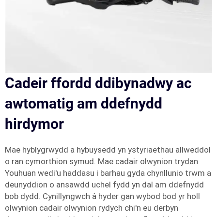
Cadeir ffordd ddibynadwy ac
awtomatig am ddefnydd
hirdymor
Mae hyblygrwydd a hybuysedd yn ystyriaethau allweddol
o ran cymorthion symud. Mae cadair olwynion trydan
Youhuan wedi'u haddasu i barhau gyda chynllunio trwm a
deunyddion o ansawdd uchel fydd yn dal am ddefnydd
bob dydd. Cynillyngwch â hyder gan wybod bod yr holl
olwynion cadair olwynion rydych chi'n eu derbyn