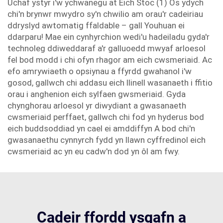
Uchaf ystyr i'w ychwanegu at Eich Stoc (1) Os ydych
chi'n brynwr mwydro sy'n chwilio am orau'r cadeiriau
ddryslyd awtomatig ffaldable – gall Youhuan ei
ddarparu! Mae ein cynhyrchion wedi'u hadeiladu gyda'r
technoleg ddiweddaraf a'r galluoedd mwyaf arloesol
fel bod modd i chi ofyn rhagor am eich cwsmeriaid. Ac
efo amrywiaeth o opsiynau a ffyrdd gwahanol i'w
gosod, gallwch chi addasu eich llinell wasanaeth i ffitio
orau i anghenion eich sylfaen gwsmeriaid. Gyda
chynghorau arloesol yr diwydiant a gwasanaeth
cwsmeriaid perffaet, gallwch chi fod yn hyderus bod
eich buddsoddiad yn cael ei amddiffyn A bod chi'n
gwasanaethu cynnyrch fydd yn llawn cyffredinol eich
cwsmeriaid ac yn eu cadw'n dod yn ôl am fwy.
Cadeir ffordd ysgafn a