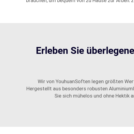
brauchen, um bequem von zu Hause zur Arbeit z
Erleben Sie überlegen
Wir von YouhuanSoften legen größten Wert 
Hergestellt aus besonders robusten Aluminiumle
Sie sich mühelos und ohne Hektik an