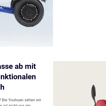
asse ab mit
unktionalen
uh
n? Bei Youhuan sehen wir
 ist nicht nur ein