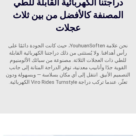
دراجتنا الكهربائية القابلة للطي
المصنفة كالأفضل من بين ثلاث
عجلات
نحن علامة YouhuanSoften، حيث كانت الجودة دائمًا على
رأس أهدافنا. ولا يُستثنى من ذلك دراجتنا الكهربائية القابلة
للطي ذات العجلات الثلاثة. مصنوعة من سبائك الألومنيوم
القوية جدًا وأنابيب معدنية، توفر الدراجة المتانة إلى جانب
التصميم الأنيق. انتقل إلى أي مكان بسلاسة — وبسهولة ودون
تعثّر، عندما تركب دراجة Viro Rides Turnstyle الكهربائية.