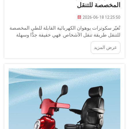
المخصصة للتنقل
2026-06-18 12:25:50
تُغيّر سكوترات يوهوان الكهربائية القابلة للطي المخصصة
للتنقل طريقة تنقل الأشخاص. فهي خفيفة جدًّا وسهلة
الحمل، وهي ميزة كبيرة جدًّا. تخيل أنك تحمل سكوترك
عرض المزيد
معك إلى أي مكان دون عناء. مما يجعلها مثالية لجميع أنواع
الأشخاص، بدءًا من أولئك الذين يحتاجون مساعدة في
المشي إلى...