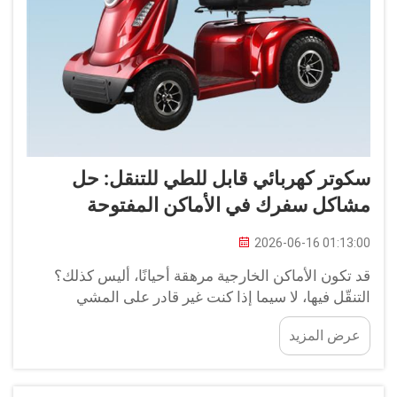
سكوتر كهربائي قابل للطي للتنقل: حل
مشاكل سفرك في الأماكن المفتوحة
2026-06-16 01:13:00
قد تكون الأماكن الخارجية مرهقة أحيانًا، أليس كذلك؟
التنقّل فيها، لا سيما إذا كنت غير قادر على المشي
لمسافات طويلة، قد يجعلك تشعر بأنك عالق. ربما ترغب
عرض المزيد
في زيارة صديق، أو الذهاب إلى الحديقة، أو الاستمتاع
بيوم مشمس، لكن فكرة العودة سيرًا على الأقدام تبدو
مجهدة جدًّا. كأنك تطمح للمغامرة ولكن...