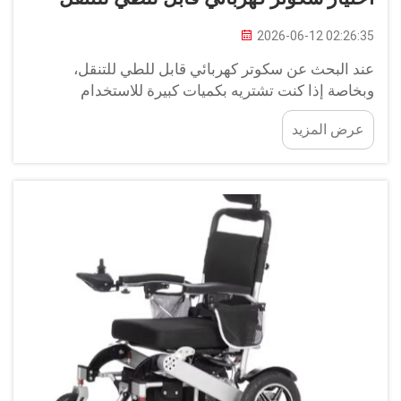
2026-06-12 02:26:35
عند البحث عن سكوتر كهربائي قابل للطي للتنقل،
وبخاصة إذا كنت تشتريه بكميات كبيرة للاستخدام
التجاري، فهناك بعض النقاط الأساسية التي يجب الانتباه
عرض المزيد
إليها. فكر في مدى سهولة طي السكوتر وفرده — فلا
ترغب في نموذج يستغرق وقتًا طويلاً لطيه أو فرده، أو
يتطلب جهدًا كبيرًا. ووزن السكوتر يُعد عاملًا مهمًا...