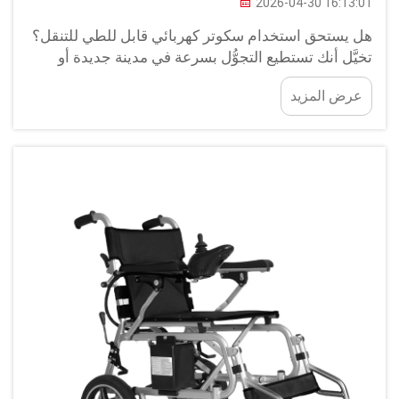
2026-04-30 16:13:01
هل يستحق استخدام سكوتر كهربائي قابل للطي للتنقل؟
تخيَّل أنك تستطيع التجوُّل بسرعة في مدينة جديدة أو
مطار مزدحم دون الشعور بالإرهاق أو الاستعجال. هذه هي
عرض المزيد
الفكرة التي يوفِّرها السكوتر الكهربائي القابل للطي،
والمخصَّص خصوصًا لأولئك الذين يحتاجون إلى دعم
إضافي...