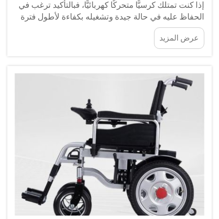
إذا كنت تمتلك كرسيًّا متحركًا كهربائيًّا، فبالتأكيد ترغب في
الحفاظ عليه في حالة جيدة وتشغيله بكفاءة لأطول فترة
ممكنة. فمثل جميع الأدوات، يتطلب الكرسي المتحرك
عرض المزيد
الكهربائي عنايةً دوريةً لضمان أداءٍ سليمٍ مستمرٍ.
وستساعدك هذه المقالة في التوجيه حول كيفية الحفاظ
على كرسيك المتحرك...