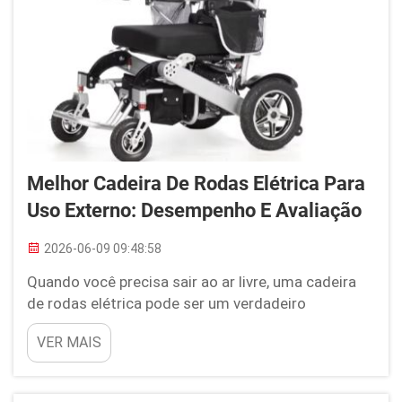
Melhor Cadeira De Rodas Elétrica Para
Uso Externo: Desempenho E Avaliação
2026-06-09 09:48:58
Quando você precisa sair ao ar livre, uma cadeira
de rodas elétrica pode ser um verdadeiro
diferencial. É como ter uma carruagem pessoal
VER MAIS
que o leva exatamente onde você quiser, sem
problemas. Estamos falando de algo que devolve a
você a liberdade de desfrutar do ar fresco, visitar