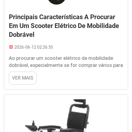
Principais Características A Procurar
Em Um Scooter Elétrico De Mobilidade
Dobrável
2026-06-12 02:26:35
Ao procurar um scooter elétrico de mobilidade
dobrável, especialmente se for comprar vários para
negócios, há alguns pontos-chave aos quais
VER MAIS
prestar atenção. Considere a facilidade com que
ele é dobrado e desdobrado — você não quer um
modelo que leve uma eternidade para ser operado
ou que exija esforço físico excessivo. O peso do
scooter é importante...