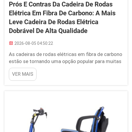
Prós E Contras Da Cadeira De Rodas
Elétrica Em Fibra De Carbono: A Mais
Leve Cadeira De Rodas Elétrica
Dobrável De Alta Qualidade
2026-08-05 04:50:22
As cadeiras de rodas elétricas em fibra de carbono
estão se tornando uma opção popular para muitas
pessoas. São conhecidas por serem leves e fáceis
VER MAIS
de dobrar, tornando-se uma excelente alternativa
para quem precisa de assistência à mobilidade. A
Youhuan oferece cadeiras de rodas elétricas em
fibra de carbono de alta qualidade...