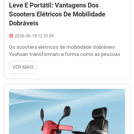
Leve E Portátil: Vantagens Dos
Scooters Elétricos De Mobilidade
Dobráveis
2026-06-18 12:25:50
Os scooters elétricos de mobilidade dobráveis
Youhuan transformam a forma como as pessoas
se deslocam. São extremamente leves e fáceis de
VER MAIS
carregar, o que faz toda a diferença. Imagine levar
seu scooter para qualquer lugar, sem
complicações. Tornam-nos perfeitos para todos
os tipos de pessoas, desde quem precisa de ajuda
para andar até...