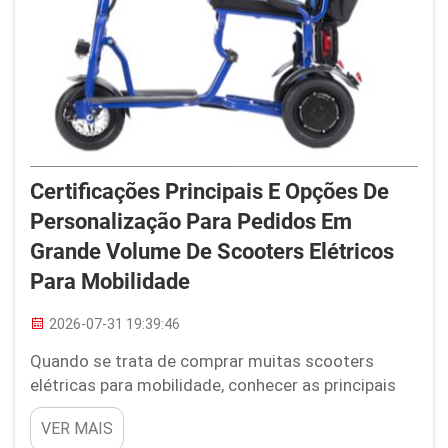
Certificações Principais E Opções De
Personalização Para Pedidos Em
Grande Volume De Scooters Elétricos
Para Mobilidade
2026-07-31 19:39:46
Quando se trata de comprar muitas scooters
elétricas para mobilidade, conhecer as principais
certificações e opções de personalização é
VER MAIS
extremamente importante. A Youhuan está aqui