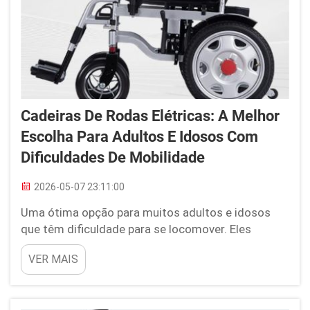
Cadeiras De Rodas Elétricas: A Melhor
Escolha Para Adultos E Idosos Com
Dificuldades De Mobilidade
2026-05-07 23:11:00
Uma ótima opção para muitos adultos e idosos
que têm dificuldade para se locomover. Eles
facilitam e tornam confortável o deslocamento
VER MAIS
das pessoas de um lugar para outro. Para aqueles
que têm necessidades especiais de mobilidade, a
cadeira de rodas elétrica oferece-lhes a liberdade