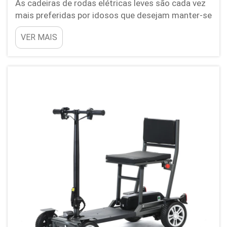
As cadeiras de rodas elétricas leves são cada vez
mais preferidas por idosos que desejam manter-se
ativos e realizar diversas atividades da vida diária.
VER MAIS
Como Funcionam as Cadeiras de Rodas Elétricas
Ultra Leves: Estamos lançando cadeiras de rodas
elétricas perfeitas para id...