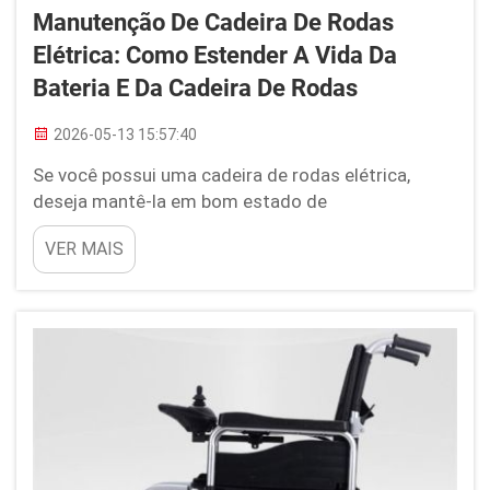
Manutenção De Cadeira De Rodas
Elétrica: Como Estender A Vida Da
Bateria E Da Cadeira De Rodas
2026-05-13 15:57:40
Se você possui uma cadeira de rodas elétrica,
deseja mantê-la em bom estado de
funcionamento pelo maior tempo possível. Assim
VER MAIS
como todas as ferramentas, as cadeiras de rodas
elétricas exigem atenção para operarem
corretamente. Este artigo irá orientá-lo sobre
como manter sua cadeira de rodas i...