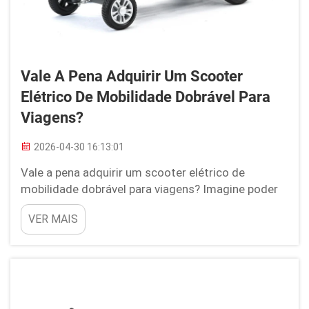
Vale A Pena Adquirir Um Scooter
Elétrico De Mobilidade Dobrável Para
Viagens?
2026-04-30 16:13:01
Vale a pena adquirir um scooter elétrico de
mobilidade dobrável para viagens? Imagine poder
deslocar-se rapidamente por uma nova cidade ou
VER MAIS
por um aeroporto movimentado sem se sentir
cansado ou apressado. Esse é o sonho que um
scooter elétrico de mobilidade dobrável oferece,
especialmente para quem precisa de um apoio
extra ...