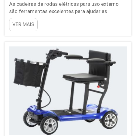
As cadeiras de rodas elétricas para uso externo
são ferramentas excelentes para ajudar as
pessoas a se locomoverem, especialmente ao ar
VER MAIS
livre. Elas tornam acessíveis parques, calçadas e
espaços abertos para todos. No entanto, como
qualquer máquina exposta às intempéries, podem
apresentar alguns problemas. Compreender esses
problemas comuns...