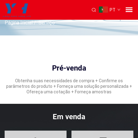
PT
SERVIÇO
Página Inicial
/
Serviço
Pré-venda
Obtenha suas necessidades de compra + Confirme os
parâmetros do produto + Forneça uma solução personalizada +
Ofereça uma cotação + Forneça amostras
Em venda