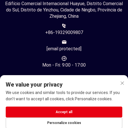
Edifício Comercial Internacional Huayue, Distrito Comercial
do Sul, Distrito de Yinzhou, Cidade de Ningbo, Província de
Zhejiang, China
+86-19329009807
[email protected]
Mon - Fri: 9:00 - 17:00
We value your privacy
We use cookies and similar tools to provide our services. If you
don't want to accept all cookies, click Personalize cookies.
Direitos Autorais © Ningbo Youhuan Automation Technology
Co., Ltd. Todos os Direitos Reservados -
Política de
Accept all
Privacidade
Personalize cookies
Cadeira de rodas elétrica
Scooter Elétrico de Mobilidade