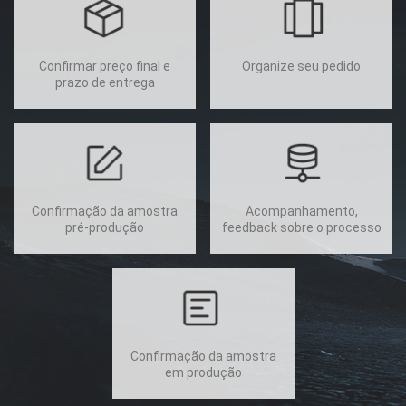
Confirmar preço final e
Organize seu pedido
prazo de entrega
Confirmação da amostra
Acompanhamento,
pré-produção
feedback sobre o processo
Confirmação da amostra
em produção