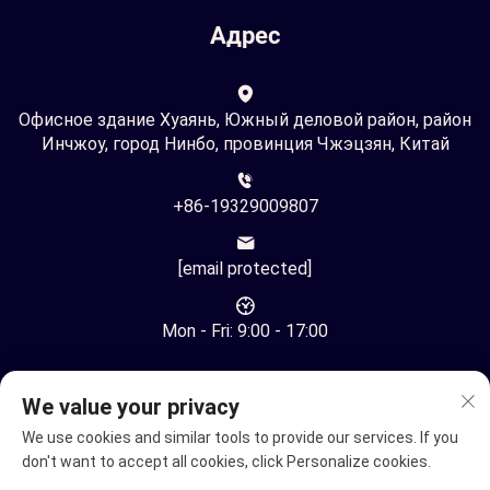
Адрес
Офисное здание Хуаянь, Южный деловой район, район
Инчжоу, город Нинбо, провинция Чжэцзян, Китай
+86-19329009807
[email protected]
Mon - Fri: 9:00 - 17:00
We value your privacy
We use cookies and similar tools to provide our services. If you
don't want to accept all cookies, click Personalize cookies.
Все права защищены © Ningbo Youhuan Automation