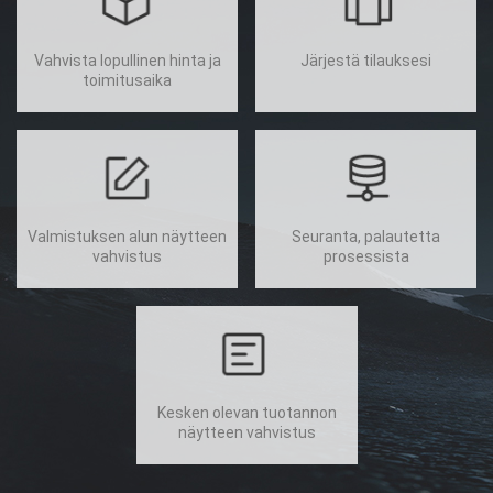
Vahvista lopullinen hinta ja
Järjestä tilauksesi
toimitusaika
Valmistuksen alun näytteen
Seuranta, palautetta
vahvistus
prosessista
Kesken olevan tuotannon
näytteen vahvistus