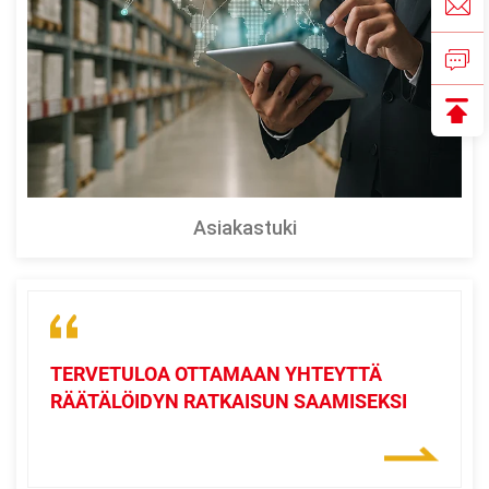
Asiakastuki
TERVETULOA OTTAMAAN YHTEYTTÄ
RÄÄTÄLÖIDYN RATKAISUN SAAMISEKSI