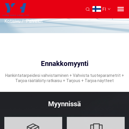
FI
PALVELU
Kotisivu
/
Palvelut
Ennakkomyynti
Hankintatarpeidesi vahvistaminen + Vahvista tuoteparametrit +
Tarjoa räätälöity ratkaisu + Tarjous + Tarjoa näytteet
Myynnissä