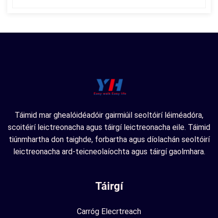
Táimid mar ghealóidéadóir gairmiúil seoltóirí léiméadóra,
scoitéirí leictreonacha agus táirgí leictreonacha eile. Táimid
tiúnmhartha don taighde, forbartha agus díolachán seoltóirí
leictreonacha ard-teicneolaíochta agus táirgí gaolmhara.
Táirgí
Carróg Elecrtreach