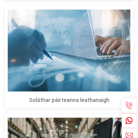
Soláthar páirteanna leathanaigh