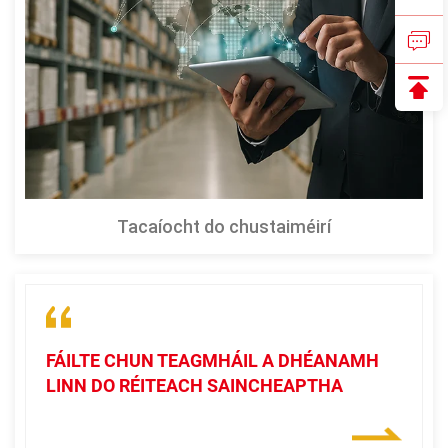
Tacaíocht do chustaiméirí
FÁILTE CHUN TEAGMHÁIL A DHÉANAMH
LINN DO RÉITEACH SAINCHEAPTHA