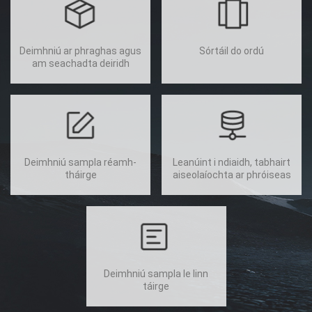
Deimhniú ar phraghas agus
Sórtáil do ordú
am seachadta deiridh
Deimhniú sampla réamh-
Leanúint i ndiaidh, tabhairt
tháirge
aiseolaíochta ar phróiseas
Deimhniú sampla le linn
táirge