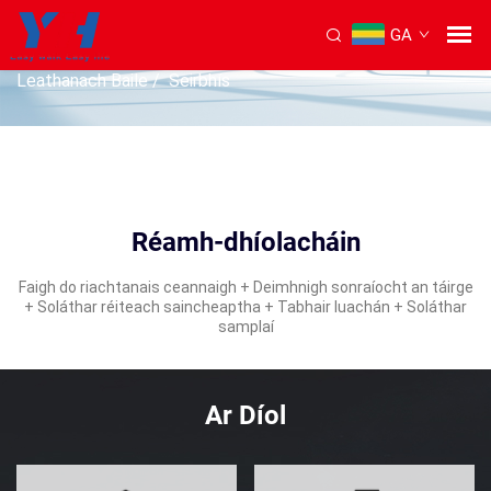
GA
SEIRBHÍS
Leathanach Baile
/
Seirbhís
Réamh-dhíolacháin
Faigh do riachtanais ceannaigh + Deimhnigh sonraíocht an táirge
+ Soláthar réiteach saincheaptha + Tabhair luachán + Soláthar
samplaí
Ar Díol