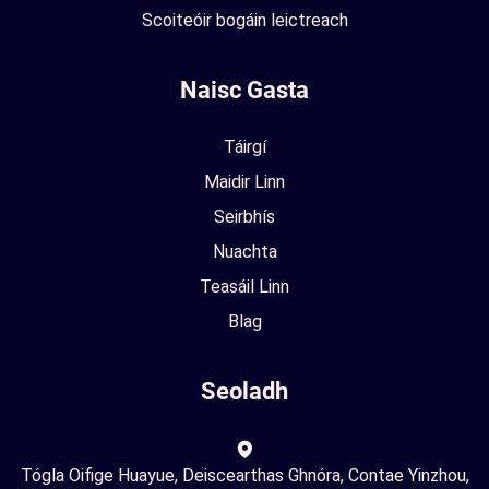
Scoiteóir bogáin leictreach
Naisc Gasta
Táirgí
Maidir Linn
Seirbhís
Nuachta
Teasáil Linn
Blag
Seoladh
Tógla Oifige Huayue, Deiscearthas Ghnóra, Contae Yinzhou,