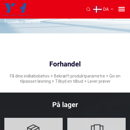
DA
SERVICE
Forside
/
Service
Forhandel
Få dine indkøbsbehov + Bekræft produktparametre + Giv en
tilpasset løsning + Tilbyd en tilbud + Lever prøver
På lager