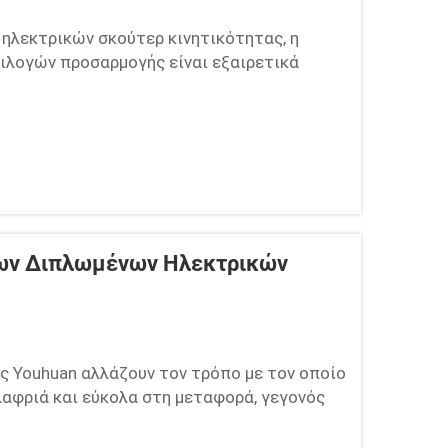
 ηλεκτρικών σκούτερ κινητικότητας, η
ιλογών προσαρμογής είναι εξαιρετικά
θήσει να πλοηγηθείτε σε αυτές τις
επιχείρηση, μια κοινότητα ή προσωπική
Των Διπλωμένων Ηλεκτρικών
ς Youhuan αλλάζουν τον τρόπο με τον οποίο
ελαφριά και εύκολα στη μεταφορά, γεγονός
νετε το σκούτερ σας οπουδήποτε, χωρίς
ους ανθρώπους, από εκείνους που