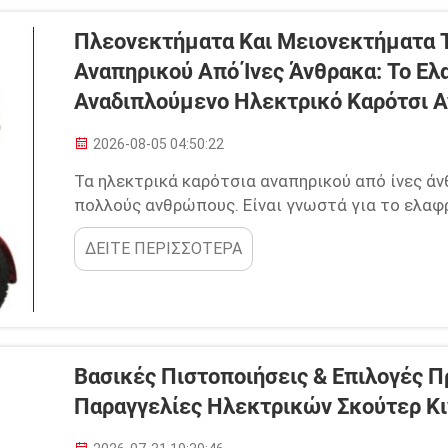
Πλεονεκτήματα Και Μειονεκτήματα 
Αναπηρικού Από Ίνες Άνθρακα: Το Ε
Αναδιπλούμενο Ηλεκτρικό Καρότσι 
2026-08-05 04:50:22
Τα ηλεκτρικά καρότσια αναπηρικού από ίνες άνθ
πολλούς ανθρώπους. Είναι γνωστά για το ελαφρ
αναδιπλώνονται, κάνοντάς τα εξαιρετική επιλο
ΔΕΙΤΕ ΠΕΡΙΣΣΟΤΕΡΑ
κινητικότητα. Η Youhuan προσφέρει υψηλής πο
από ίνες άνθρακα...
Βασικές Πιστοποιήσεις & Επιλογές Π
Παραγγελίες Ηλεκτρικών Σκούτερ Κι