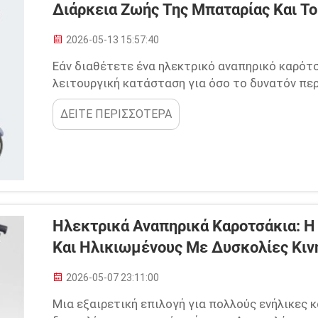
Διάρκεια Ζωής Της Μπαταρίας Και Τ
2026-05-13 15:57:40
Εάν διαθέτετε ένα ηλεκτρικό αναπηρικό καρότσ
λειτουργική κατάσταση για όσο το δυνατόν πε
έτσι και τα ηλεκτρικά αναπηρικά καρότσια απα
ΔΕΙΤΕ ΠΕΡΙΣΣΟΤΕΡΑ
Αυτό το άρθρο θα σας βοηθήσει να μάθετε πώς
σας...
Ηλεκτρικά Αναπηρικά Καροτσάκια: Η 
Και Ηλικιωμένους Με Δυσκολίες Κιν
2026-05-07 23:11:00
Μια εξαιρετική επιλογή για πολλούς ενήλικες 