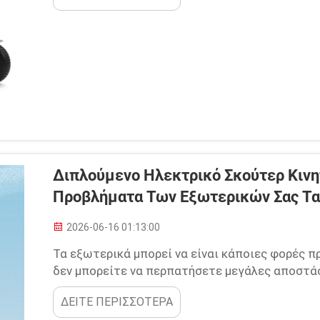
χρειάζονται βοήθεια στη βάδιση μέχρι τους...
Διπλούμενο Ηλεκτρικό Σκούτερ Κινη
Προβλήματα Των Εξωτερικών Σας Τα
2026-06-16 01:13:00
Τα εξωτερικά μπορεί να είναι κάποιες φορές πρ
δεν μπορείτε να περπατήσετε μεγάλες αποστάσε
εγκλωβισμένοι. Ίσως θέλετε να επισκεφτείτε έν
ΔΕΙΤΕ ΠΕΡΙΣΣΟΤΕΡΑ
απολαύσετε μια ηλιόλουστη μέρα, αλλά η σκέψη