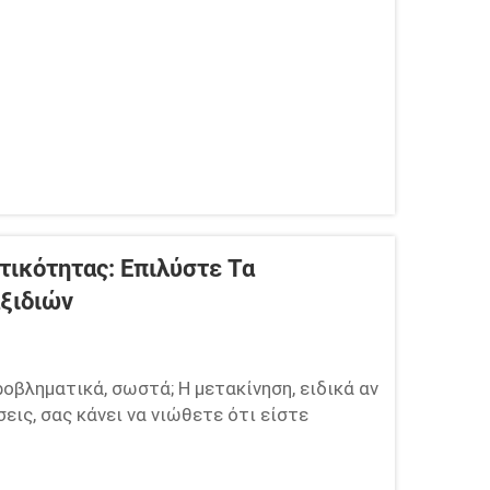
τικότητας: Επιλύστε Τα
ξιδιών
οβληματικά, σωστά; Η μετακίνηση, ειδικά αν
ις, σας κάνει να νιώθετε ότι είστε
αν φίλο, να πάτε στο πάρκο ή να
 ότι θα πρέπει να επιστρέψετε