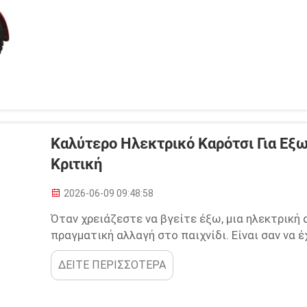
Καλύτερο Ηλεκτρικό Καρότσι Για Εξ
Κριτική
2026-06-09 09:48:58
Όταν χρειάζεστε να βγείτε έξω, μια ηλεκτρική
πραγματική αλλαγή στο παιχνίδι. Είναι σαν να 
μεταφέρει εκεί που θέλετε, χωρίς κανένα πρόβ
ΔΕΙΤΕ ΠΕΡΙΣΣΟΤΕΡΑ
την ελευθερία να απολαμβάνετε τον δροσερό αέ
εξερευνάτε τη γειτονιά...