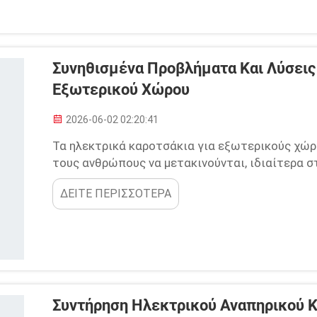
Συνηθισμένα Προβλήματα Και Λύσεις
Εξωτερικού Χώρου
2026-06-02 02:20:41
Τα ηλεκτρικά καροτσάκια για εξωτερικούς χώρο
τους ανθρώπους να μετακινούνται, ιδιαίτερα σ
πεζοδρόμια και τους ανοιχτούς χώρους σε όλο
ΔΕΙΤΕ ΠΕΡΙΣΣΟΤΕΡΑ
λειτουργεί σε εξωτερικούς χώρους, μπορεί να 
κατανόηση αυτών των κοινών προβλημάτων ...
Συντήρηση Ηλεκτρικού Αναπηρικού Κ