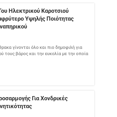
Του Ηλεκτρικού Καροτσιού
λαφρύτερο Υψηλής Ποιότητας
Αναπηρικού
ρακα γίνονται όλο και πιο δημοφιλή για
ύ τους βάρος και την ευκολία με την οποία
γή για όσους χρειάζονται βοήθεια στην
ιότητας ηλεκτρικά καρότσια αναπηρικού
ροσαρμογής Για Χονδρικές
νητικότητας