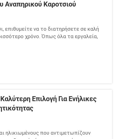
ου Αναπηρικού Καροτσιού
ι, επιθυμείτε να το διατηρήσετε σε καλή
ρισσότερο χρόνο. Όπως όλα τα εργαλεία,
ιτούν προσοχή για να λειτουργούν σωστά.
 να διατηρήσετε το αναπηρικό καρότσι
Καλύτερη Επιλογή Για Ενήλικες
ητικότητας
και ηλικιωμένους που αντιμετωπίζουν