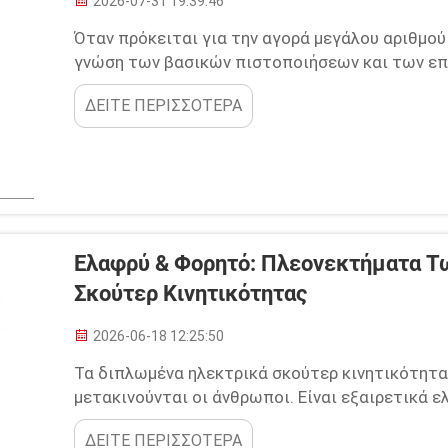
2026-07-31 19:39:46
Όταν πρόκειται για την αγορά μεγάλου αριθμού
γνώση των βασικών πιστοποιήσεων και των επ
σημαντική. Η Youhuan είναι εδώ για να σας βοη
ΔΕΙΤΕ ΠΕΡΙΣΣΟΤΕΡΑ
λεπτομέρειες. Εάν χρειάζεστε σκούτερ για μια 
χρήση...
Ελαφρύ & Φορητό: Πλεονεκτήματα 
Σκούτερ Κινητικότητας
2026-06-18 12:25:50
Τα διπλωμένα ηλεκτρικά σκούτερ κινητικότητα
μετακινούνται οι άνθρωποι. Είναι εξαιρετικά 
που έχει μεγάλη σημασία. Φανταστείτε να παίρ
ΔΕΙΤΕ ΠΕΡΙΣΣΟΤΕΡΑ
προβλήματα. Τα καθιστούν ιδανικά για όλους τ