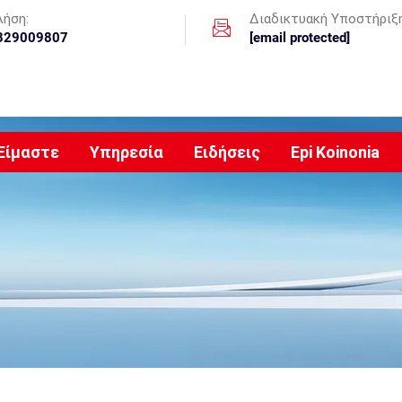
λήση:
Διαδικτυακή Υποστήριξ
329009807
[email protected]
 Είμαστε
Υπηρεσία
Ειδήσεις
Epi Koinonia