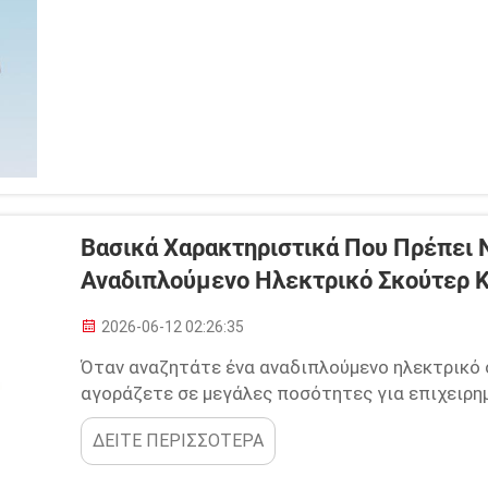
περπατώντας σας φαίνεται υπερβολική. Σαν να θ
Βασικά Χαρακτηριστικά Που Πρέπει 
Αναδιπλούμενο Ηλεκτρικό Σκούτερ Κ
2026-06-12 02:26:35
Όταν αναζητάτε ένα αναδιπλούμενο ηλεκτρικό σ
αγοράζετε σε μεγάλες ποσότητες για επιχειρη
βασικά σημεία που πρέπει να προσέξετε. Σκεφτ
ΔΕΙΤΕ ΠΕΡΙΣΣΟΤΕΡΑ
και να ανοίγει – δεν θέλετε κάποιο που να χρε
για τη χειριστικότητά του. Το βάρος του σκούτε