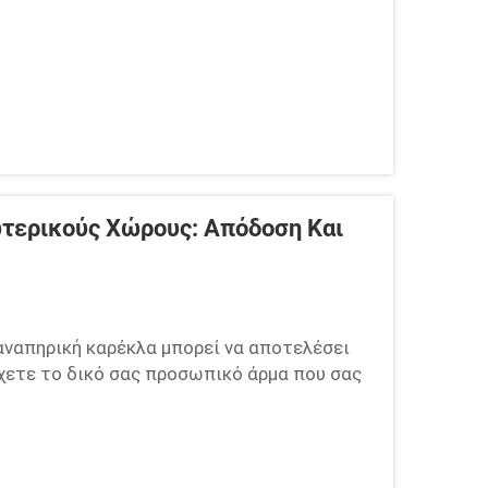
ωτερικούς Χώρους: Απόδοση Και
 αναπηρική καρέκλα μπορεί να αποτελέσει
έχετε το δικό σας προσωπικό άρμα που σας
λημα. Μιλάμε για κάτι που σας επιστρέφει
ρα, να επισκέπτεστε φίλους ή να