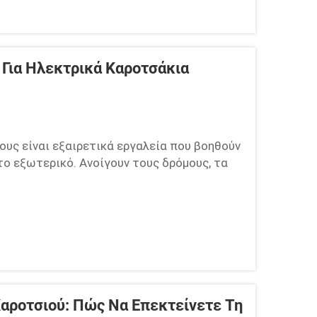
 Για Ηλεκτρικά Καροτσάκια
υς είναι εξαιρετικά εργαλεία που βοηθούν
το εξωτερικό. Ανοίγουν τους δρόμους, τα
υς. Ωστόσο, όπως κάθε μηχάνημα που
αντιμετωπίσει ορισμένα προβλήματα. Η
αροτσιού: Πώς Να Επεκτείνετε Τη