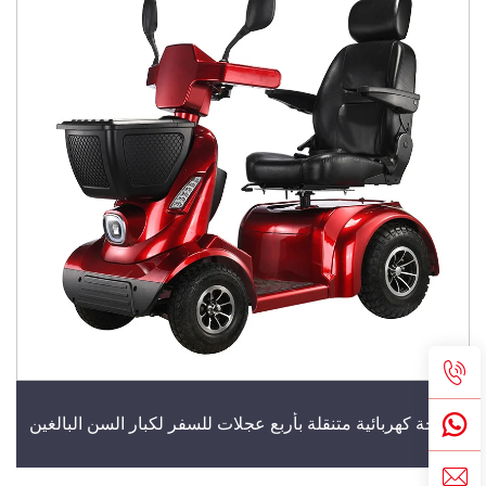
دراجة كهربائية متنقلة بأربع عجلات للسفر لكبار السن البالغين