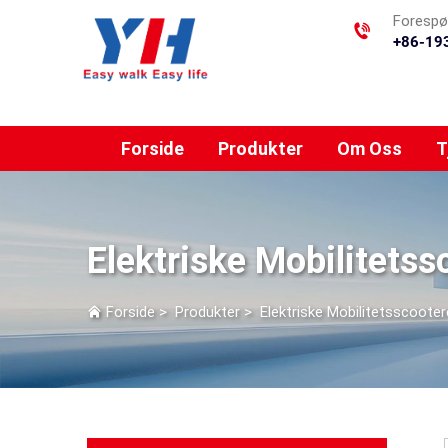
Forespør
+86-19
Forside
Produkter
Om Oss
T
Elektriske Mobilitetss
Forside
>
Produkter
>
Elektriske Mobilitetsscoote