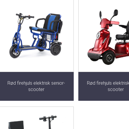
Rød firehjuls elektrisk senior-
Rød firehjuls elektris
scooter
scooter