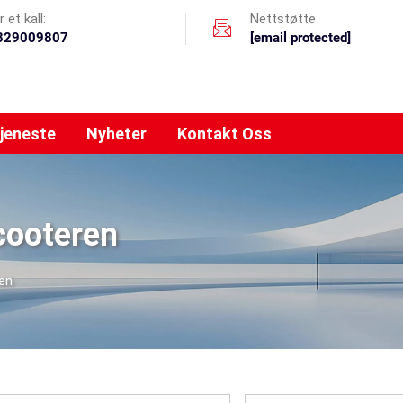
 et kall:
Nettstøtte
329009807
[email protected]
jeneste
Nyheter
Kontakt Oss
cooteren
ren