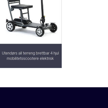
Utendørs all terreng brettbar 4 hjul
mobilitetsscootere elektrisk