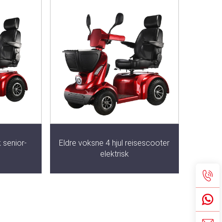
k senior-
Eldre voksne 4 hjul reisescooter
elektrisk