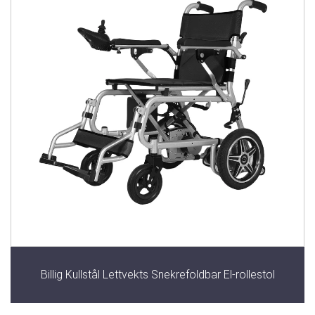
Billig Kullstål Lettvekts Snekrefoldbar El-rollestol