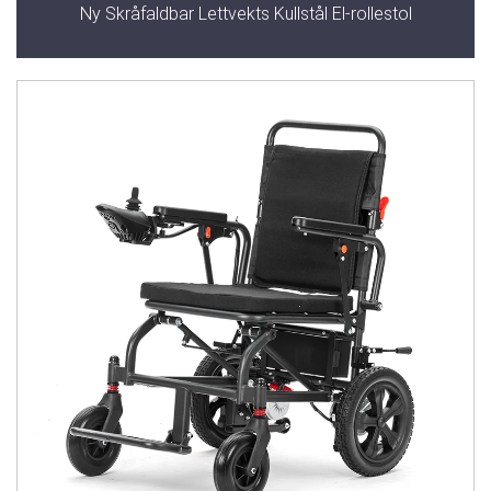
Ny Skråfaldbar Lettvekts Kullstål El-rollestol