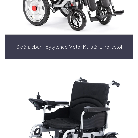
Skråfaldbar Høytytende Motor Kullstål El-rollestol