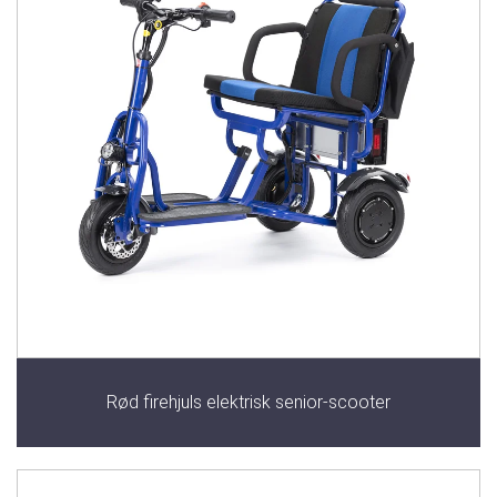
Rød firehjuls elektrisk senior-scooter