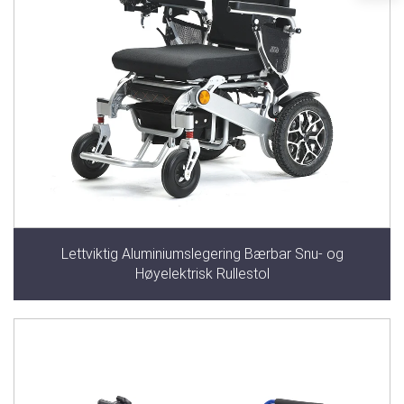
Lettviktig Aluminiumslegering Bærbar Snu- og
Høyelektrisk Rullestol