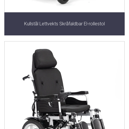
Kullstål Lettvekts Skråfaldbar El-rollestol