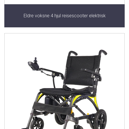
Eldre voksne 4 hjul reisescooter elektrisk