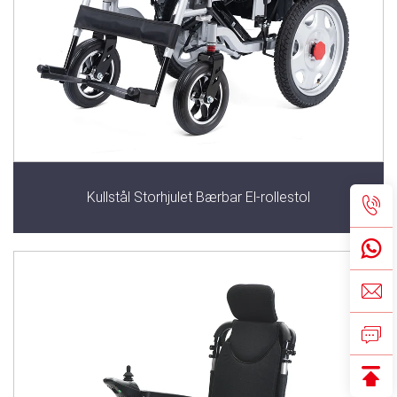
Kullstål Storhjulet Bærbar El-rollestol