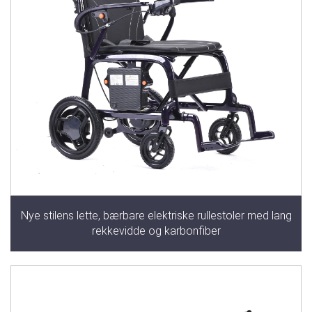
Nye stilens lette, bærbare elektriske rullestoler med lang
rekkevidde og karbonfiber