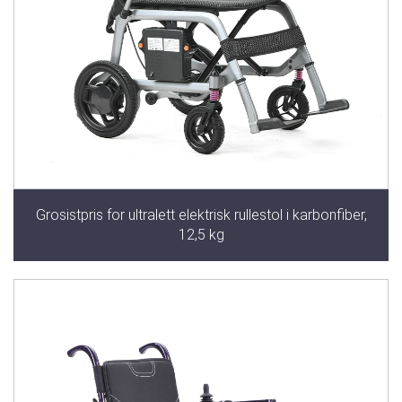
Grosistpris for ultralett elektrisk rullestol i karbonfiber,
12,5 kg