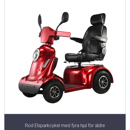
Röd Elsparkcykel med fyra hjul för äldre