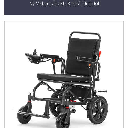
Ny Vikbar Lättvikts Kolstål Elrullstol