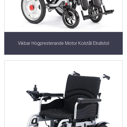
Vikbar Högpresterande Motor Kolstål Elrullstol