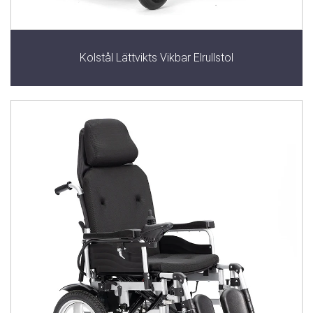
Kolstål Lättvikts Vikbar Elrullstol