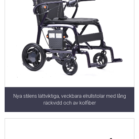
Nya stilens lättviktiga, veckbara elrullstolar med lång
räckvidd och av kolfiber