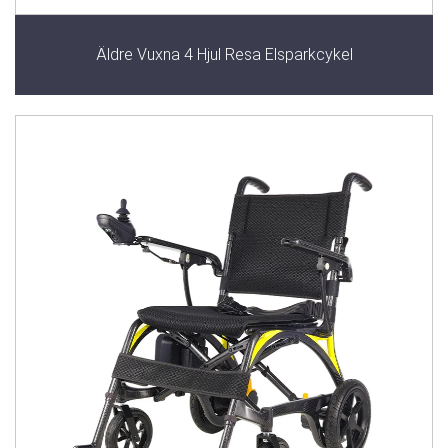
Äldre Vuxna 4 Hjul Resa Elsparkcykel