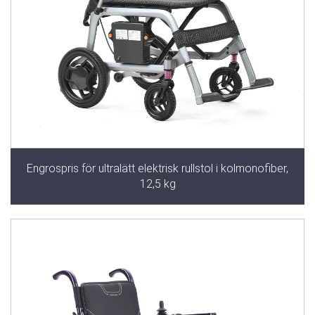
Engrospris för ultralätt elektrisk rullstol i kolmonofiber,
12,5 kg