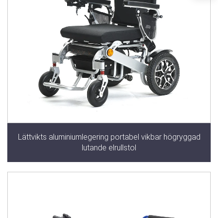
Lättvikts aluminiumlegering portabel vikbar högryggad
lutande elrullstol