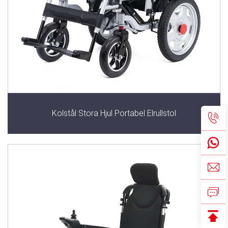
Kolstål Stora Hjul Portabel Elrullstol