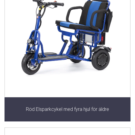
Röd Elsparkcykel med fyra hjul för äldre