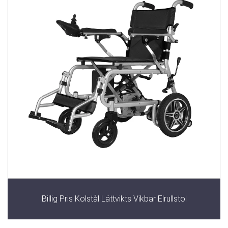
Billig Pris Kolstål Lättvikts Vikbar Elrullstol