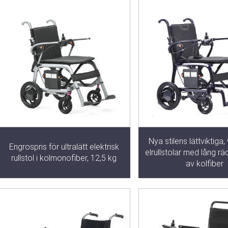
Nya stilens lättviktiga
Engrospris för ultralätt elektrisk
elrullstolar med lång r
rullstol i kolmonofiber, 12,5 kg
av kolfiber