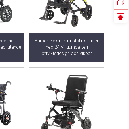
egering
Bärbar elektrisk rullstol i kolfiber
gad lutande
med 24 V litiumbatteri,
lättviktsdesign och vikbar
konstruktion