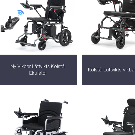
Ny Vikbar Lättvikts Kolstål
Kolstål Lättvikts Vikbar
Elrullstol