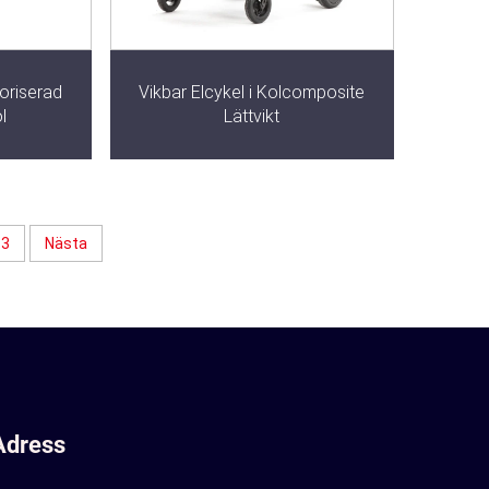
toriserad
Vikbar Elcykel i Kolcomposite
l
Lättvikt
3
Nästa
Adress