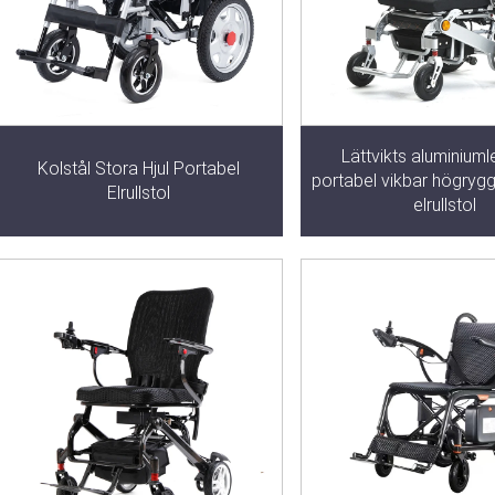
Lättvikts aluminiuml
Kolstål Stora Hjul Portabel
portabel vikbar högryg
Elrullstol
elrullstol