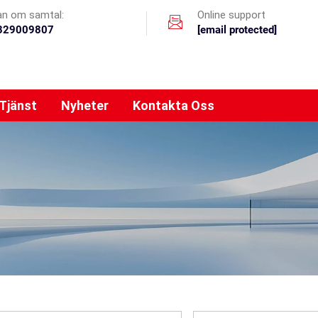
an om samtal:
Online support
329009807
[email protected]
Tjänst
Nyheter
Kontakta Oss