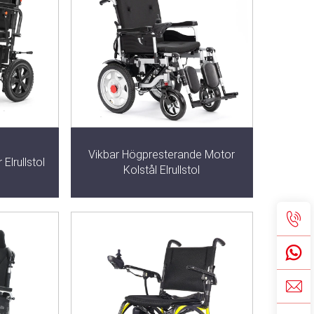
Vikbar Högpresterande Motor
 Elrullstol
Kolstål Elrullstol