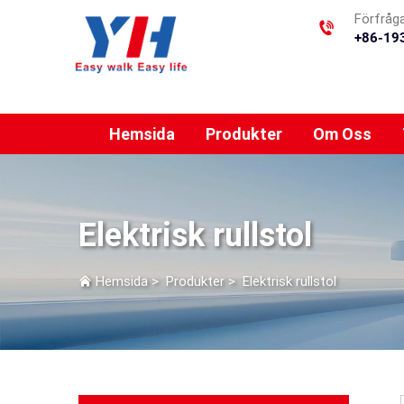
Förfråg
+86-19
Hemsida
Produkter
Om Oss
Elektrisk rullstol
Hemsida
>
Produkter
>
Elektrisk rullstol