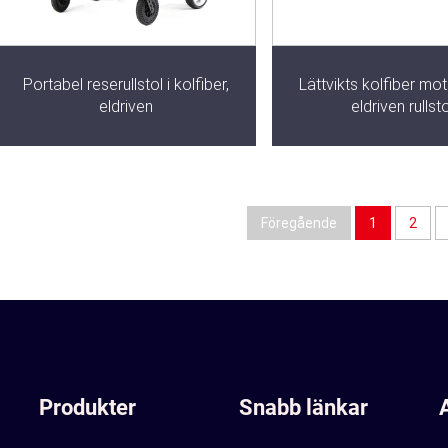
Portabel reserullstol i kolfiber,
Lättvikts kolfiber mo
eldriven
eldriven rullsto
Föregående
1
2
Produkter
Snabb länkar