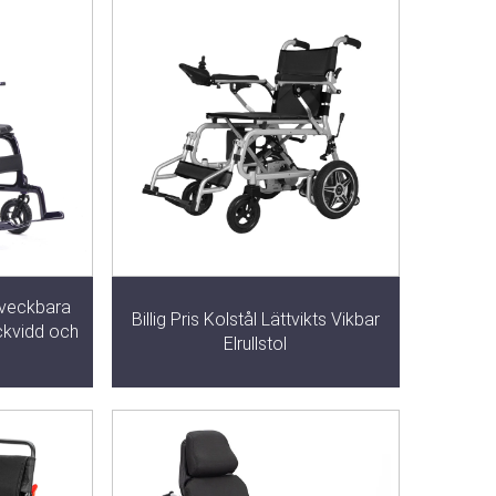
, veckbara
Billig Pris Kolstål Lättvikts Vikbar
äckvidd och
Elrullstol