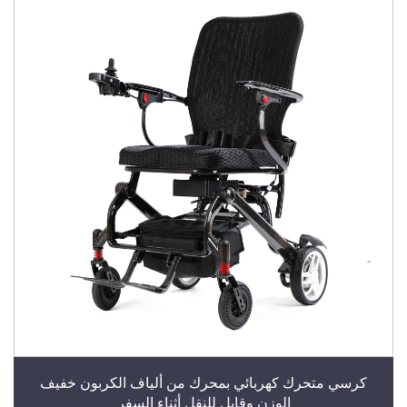
كرسي متحرك كهربائي بمحرك من ألياف الكربون خفيف
الوزن وقابل للنقل أثناء السفر