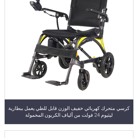
كرسي متحرك كهربائي خفيف الوزن قابل للطي يعمل ببطارية
ليثيوم 24 فولت من ألياف الكربون المحمولة