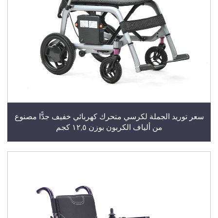
سعر توريد الجملة لكرسي متحرك كهربائي خفيف جدًّا مصنوع
من ألياف الكربون بوزن ١٢,٥ كجم