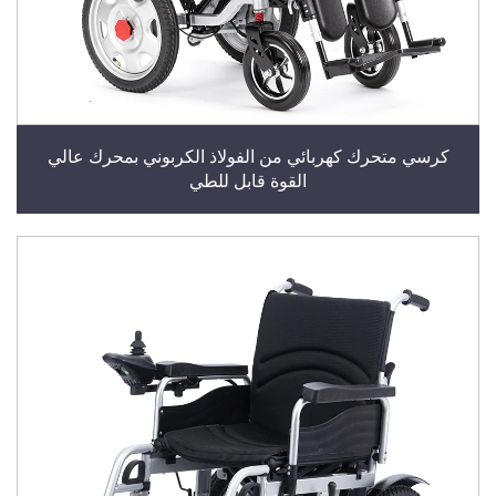
كرسي متحرك كهربائي من الفولاذ الكربوني بمحرك عالي
القوة قابل للطي