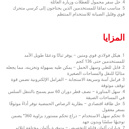
4. حل سفر محمول للعطلات وزيارة العائلة
5. مناسب تمامًا للمستخدمين الذين يحتاجون إلى كرسي متحرك
قوي وقليل الصيانة للاستخدام المنتظم
المزايا
1. هيكل فولاذي قوي ومتين – يوفر ثباتًا ودعمًا طويل الأمد
للمستخدمين حتى 136 كجم
2. قابل للطي وسهل الحمل – يمكن طيه بسهولة وتخزينه، مما يجعله
مثاليًا للنقل والمساحات الصغيرة
3. فرامل آمنة وسريعة الاستجابة – الفرامل الإلكترونية تضمن قوة
توقف موثوقة
4. سهل المناورة – نصف قطر دوران 60 سم يسمح بالتنقل السلس
في المساحات الضيقة
5. حل طاقة اقتصادي – بطارية الرصاص الحمضية توفر أداءً موثوقًا
بسعر معقول
6. تحكم سهل الاستخدام – ذراع تحكم مستورد بزاوية 360° يضمن
توجيهًا سلسًا وبدون جهد
7. خيارات ألوان قابلة للتخصيص – متوفرة بألوان مختلفة لتلائم