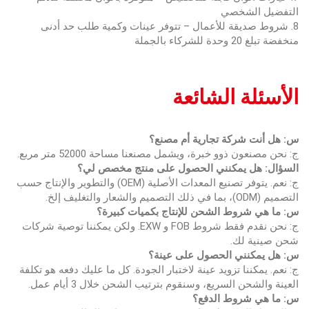
التفضيل الشخصي
8. شروط صديقة للأعمال – تتوفر عينات وكمية طلب حد أدنى
منخفضة تبلغ 20 وحدة للشركاء بالجملة
الأسئلة الشائعة
س: هل أنت شركة تجارية أم مصنع؟
ج: نحن مصنعون ذوو خبرة، ويشمل مصنعنا مساحة 52000 متر مربع.
السؤال: هل يمكنني الحصول على منتج مخصص لي؟
ج: نعم. يتوفر تصنيع المعدات الأصلية (OEM) والتطوير والإنتاج حسب
التصميم (ODM)، بما في ذلك التصميم والشعار والتغليف إلخ.
س: ما هي شروط الشحن للإنتاج بكميات كبيرة؟
ج: نحن نقدم فقط شروط FOB و EXW. ولكن يمكننا توصية شركات
شحن صينية لك.
س: هل يمكنني الحصول على عينة؟
ج: نعم. يمكننا تزويد عينة لاختبار الجودة. كل ما عليك دفعه هو تكلفة
العينة والشحن السريع، وسنقوم بترتيب الشحن خلال 3 أيام عمل.
س: ما هي شروط الدفع؟