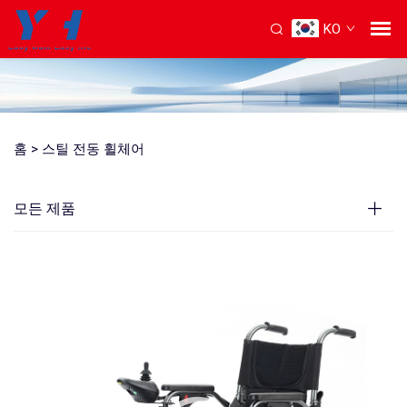
KO
홈 >
스틸 전동 휠체어
모든 제품