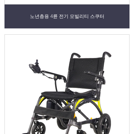
노년층용 4륜 전기 모빌리티 스쿠터