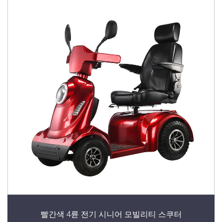
빨간색 4륜 전기 시니어 모빌리티 스쿠터