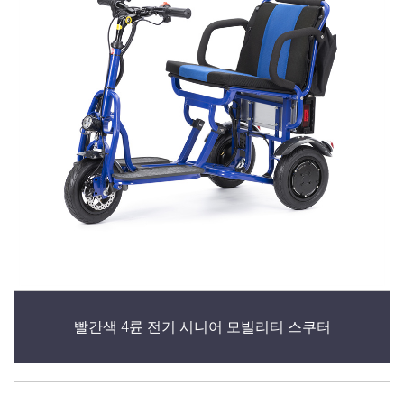
빨간색 4륜 전기 시니어 모빌리티 스쿠터