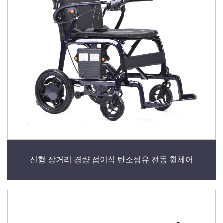
신형 장거리 경량 접이식 탄소섬유 전동 휠체어