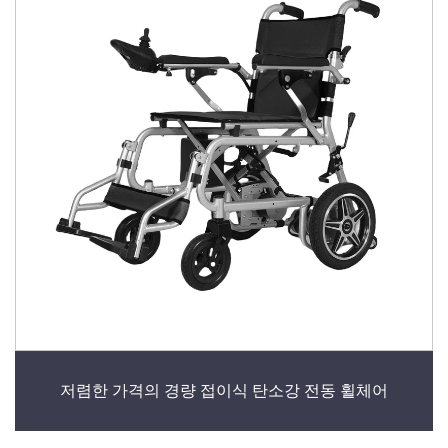
저렴한 가격의 경량 접이식 탄소강 전동 휠체어