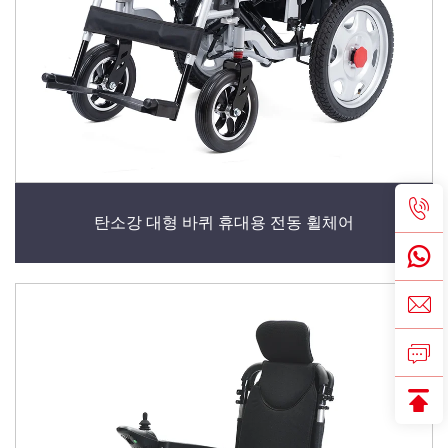
탄소강 대형 바퀴 휴대용 전동 휠체어