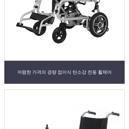
저렴한 가격의 경량 접이식 탄소강 전동 휠체어