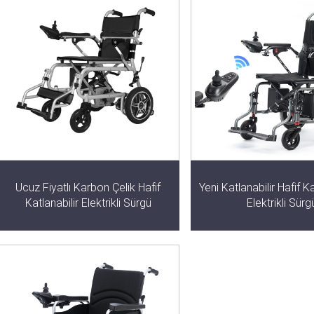
Ucuz Fiyatlı Karbon Çelik Hafif
Yeni Katlanabilir Hafif 
Katlanabilir Elektrikli Sürgü
Elektrikli Sürg