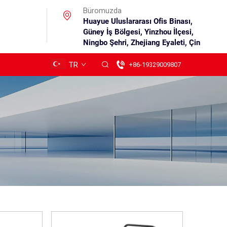
Büromuzda
Huayue Uluslararası Ofis Binası,
Güney İş Bölgesi, Yinzhou İlçesi,
Ningbo Şehri, Zhejiang Eyaleti, Çin
TR
+86-19329009807