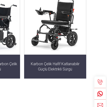
Karbon Çelik
Karbon Çelik Hafif Katlanabilir
ü
Güçlü Elektrikli Sürgü