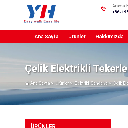
Arama İs
+86-19
Ana Sayfa
Ürünler
Hakkımızda
Çelik Elektrikli Tekerl
Ana Sayfa
>
Ürünler
>
Elektrikli Sandalye
>
Çelik El
ÜRÜNLER