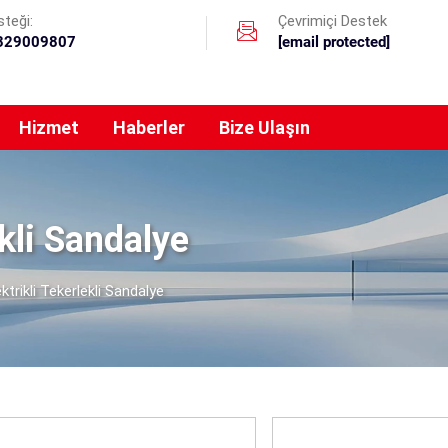
teği:
Çevrimiçi Destek
329009807
[email protected]
Hizmet
Haberler
Bize Ulaşın
ekli Sandalye
ektrikli Tekerlekli Sandalye