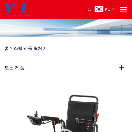
KO
홈 >
스틸 전동 휠체어
모든 제품