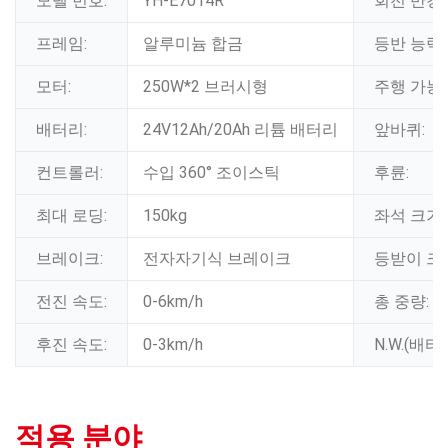
모델 번호:
YH-E7014R
회전 반경:
프레임:
알루미늄 합금
등반 능력:
모터:
250W*2 브러시형
주행 가능
배터리:
24V12Ah/20Ah 리튬 배터리
앞바퀴:
컨트롤러:
수입 360° 조이스틱
후륜:
최대 로딩:
150kg
좌석 크기:
브레이크:
전자자기식 브레이크
등받이 크
전진 속도:
0-6km/h
총 중량:
후진 속도:
0-3km/h
N.W.(배터
적용 분야