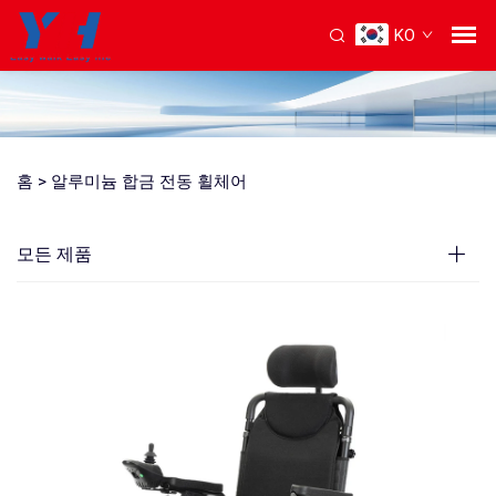
KO
홈 >
알루미늄 합금 전동 휠체어
모든 제품