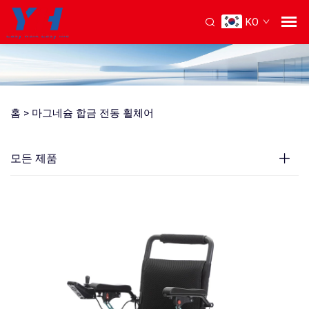
KO
홈 >
마그네슘 합금 전동 휠체어
모든 제품