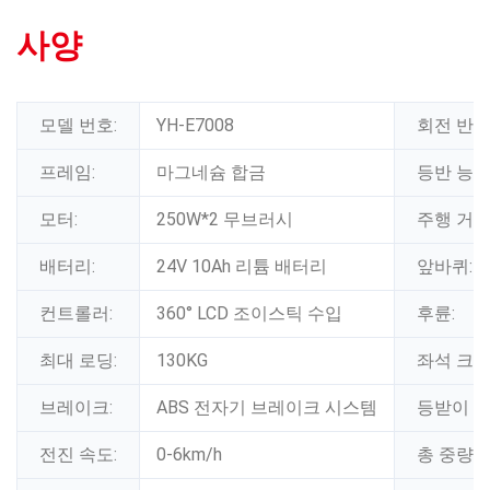
사양
모델 번호:
YH-E7008
회전 반경
프레임:
마그네슘 합금
등반 능력
모터:
250W*2 무브러시
주행 거리
배터리:
24V 10Ah 리튬 배터리
앞바퀴:
컨트롤러:
360° LCD 조이스틱 수입
후륜:
최대 로딩:
130KG
좌석 크기
브레이크:
ABS 전자기 브레이크 시스템
등받이 크
전진 속도:
0-6km/h
총 중량: