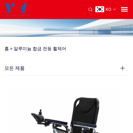
KO
홈 >
알루미늄 합금 전동 휠체어
모든 제품