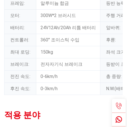
프레임:
알루미늄 합금
등반 능력:
모터:
300W*2 브러시드
주행 거리:
배터리:
24V12Ah/20Ah 리튬 배터리
앞바퀴:
컨트롤러:
360° 조이스틱 수입
후륜:
최대 로딩:
150kg
좌석 크기:
브레이크:
전자자기식 브레이크
등받이 크
전진 속도:
0-6km/h
총 중량:
후진 속도:
0-3km/h
N.W.(배터
적용 분야