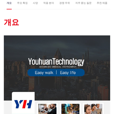
개요
주요 특징
사양
적용 분야
경쟁 우위
자주 묻는 질문
추천 제품
개요