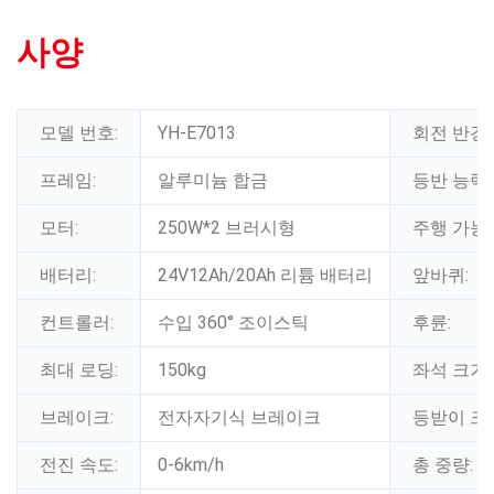
사양
모델 번호:
YH-E7013
회전 반경:
프레임:
알루미늄 합금
등반 능력:
모터:
250W*2 브러시형
주행 가능
배터리:
24V12Ah/20Ah 리튬 배터리
앞바퀴:
컨트롤러:
수입 360° 조이스틱
후륜:
최대 로딩:
150kg
좌석 크기:
브레이크:
전자자기식 브레이크
등받이 크
전진 속도:
0-6km/h
총 중량: