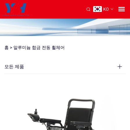
KO
홈 >
알루미늄 합금 전동 휠체어
모든 제품