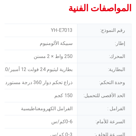
المواصفات الفنية
رقم النموذج:
YH-E7013
إطار:
سبيكة الألومنيوم
المحرك:
250 واط × 2 مسنن
البطارية:
بطارية ليثيوم 24 فولت 12 أمبير/20 أمبير
وحدة التحكم:
ذراع تحكم دوار 360 درجة مستورد
الحد الأقصى للتحميل:
150 كجم
الفرامل :
الفرامل الكهرومغناطيسية
السرعة للأمام:
0-6كم/س
السرعة للخلف:
0-3 كم/س