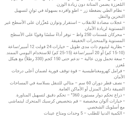
المُعززة يضمن المتانة دون زيادة الوزن.
• نظام الطي بضغطة زر – اطوِ وافرده بسهولة في ثوانٍ لتسهيل
التخزين والنقل.
• عجلات مضادة للانقلاب – استقرار وتوازن مُعزَّزان على الأسطح غير
المستوية لزيادة الأمان.
• محركان مُسننات 250 واط – توفر أداءً سلسًا وقويًا على الأسطح
المستوية والمنحدرات الخفيفة.
• بطارية ليثيوم ذات مدى طويل – خيارات 24 فولت 12 أمبير/ساعة
(10-15 كم) أو 20 أمبير/ساعة (15-25 كم) للاستخدام اليومي الممتد.
• سعة تحمل وزن عالية – تدعم حتى 150 كجم (330 رطلاً) مع هيكل
مُعزز.
• فرامل كهرومغناطيسية – قوة توقف فورية لضمان أعلى درجات
الأمان.
• نصف قطر دوران 60 سم – مثالي للتنقل بسلاسة في المساحات
الضيقة داخل المنزل أو الأماكن العامة.
• ذراع تحكم دوار مستورد 360° – تحكم دقيق لتسهيل المناورة.
• خيارات ألوان مخصصة – قم بتخصيص كرسيك المتحرك ليتماشى
مع أسلوبك الشخصي.
• الكمية الدنيا للطلب – 5 وحدات ومتاح عينات