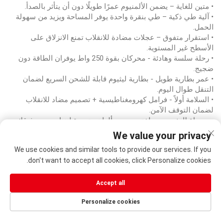
• متين للغاية – يضمن الألمنيوم عمرًا طويلًا دون أن يتأثر بالصدأ.
• آلية طي ذكية – طي بنقرة واحدة يوفر المساحة ويزيد من سهولة
الحمل.
• استقرار متفوق – عجلات مضادة للانقلاب تمنع الانزلاق على
الأسطح غير المستوية.
• رحلة سلسة وهادئة - محركان بقوة 250 واط يوفران الطاقة دون
ضجيج.
• عمر بطارية طويل - بطارية ليثيوم قابلة للشحن السريع لضمان
التنقل طوال اليوم.
• السلامة أولاً - فرامل كهرومغناطيسية + تصميم مضاد للانقلاب
لضمان التوقف الآمن.
• سهولة التخصيص - اختر من بين ألوان متعددة لتتناسب مع ذوقك
الشخصي.
We value your privacy
• شهادات CE - تتوافق مع المعايير الدولية للسلامة.
We use cookies and similar tools to provide our services. If you
don't want to accept all cookies, click Personalize cookies.
الأسئلة الشائعة
Accept all
Personalize cookies
س: هل أنت شركة تجارية أم مصنع؟