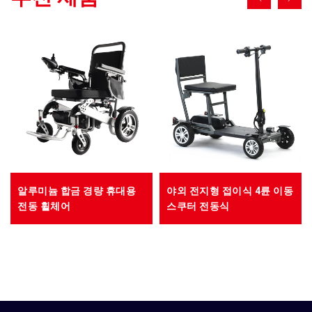
알루미늄 합금 경량 휴대용
야외 전지형 접이식 4륜 이동
전동 휠체어
스쿠터 전동식