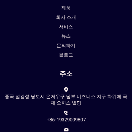
제품
회사 소개
서비스
뉴스
문의하기
블로그
주소
중국 절강성 닝보시 은저우구 남부 비즈니스 지구 화위에 국
제 오피스 빌딩
+86-19329009807