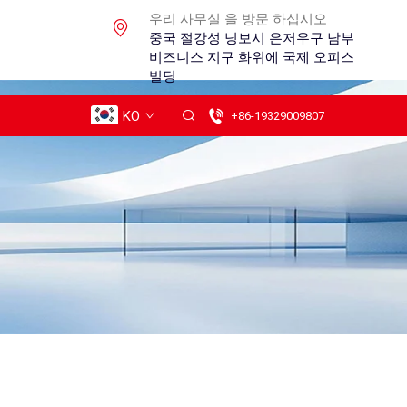
우리 사무실 을 방문 하십시오
중국 절강성 닝보시 은저우구 남부
비즈니스 지구 화위에 국제 오피스
빌딩
KO
+86-19329009807