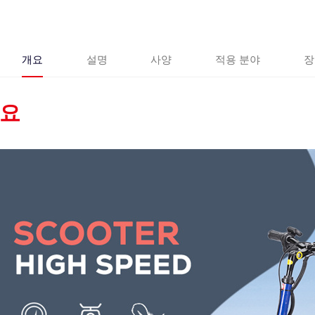
개요
설명
사양
적용 분야
장
요