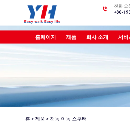
전화 요
+86-19
홈페이지
제품
회사 소개
서비
홈 >
제품
>
전동 이동 스쿠터