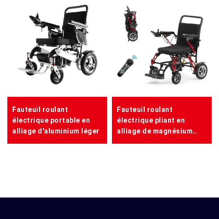
Fauteuil roulant
Fauteuil roulant
électrique portable en
électrique pliant en
alliage d'aluminium léger
alliage de magnésium
portable ROUGE