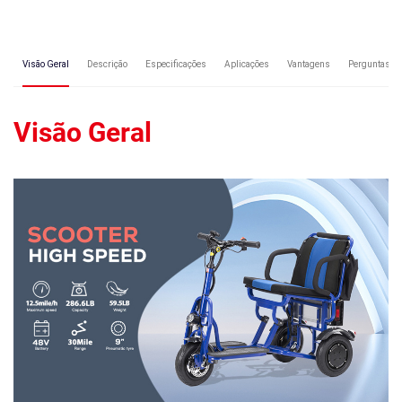
Visão Geral
Descrição
Especificações
Aplicações
Vantagens
Perguntas fr
Visão Geral