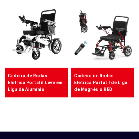
Cadeira de Rodas
Cadeira de Rodas
Elétrica Portátil Leve em
Elétrica Portátil de Liga
Liga de Alumínio
de Magnésio RED