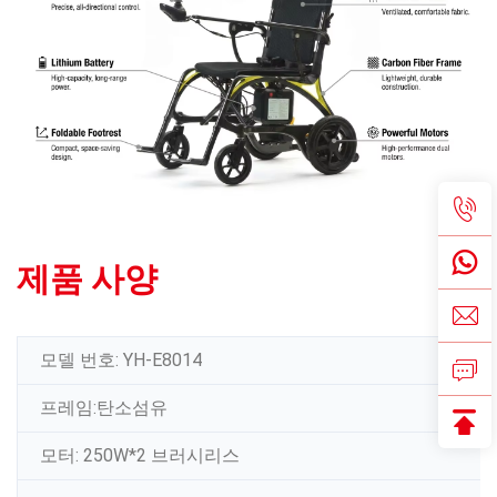
제품 사양
모델 번호: YH-E8014
프레임:탄소섬유
모터: 250W*2 브러시리스