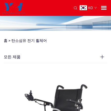
KO
홈 >
탄소섬유 전기 휠체어
모든 제품