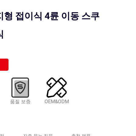
지형 접이식 4륜 이동 스쿠
식
품질 보증
OEM&ODM