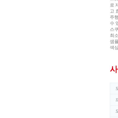
로 
고 
주행
수 
스쿠
최소
샘플
색상
사