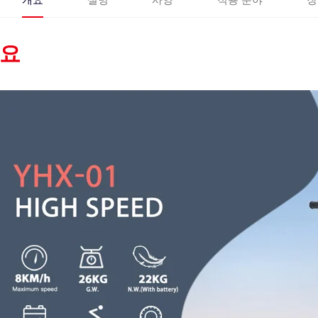
개요
설명
사양
적용 분야
장
요