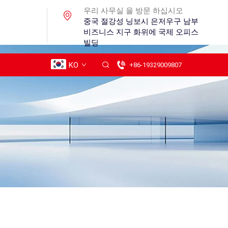
우리 사무실 을 방문 하십시오
중국 절강성 닝보시 은저우구 남부
비즈니스 지구 화위에 국제 오피스
빌딩
KO
+86-19329009807