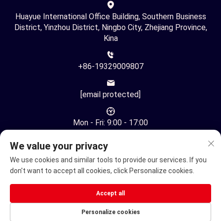
Huayue International Office Building, Southern Business
District, Yinzhou District, Ningbo City, Zhejiang Province,
Kina
+86-19329009807
[email protected]
Mon - Fri: 9:00 - 17:00
We value your privacy
We use cookies and similar tools to provide our services. If you
don't want to accept all cookies, click Personalize cookies.
Copyright © Ningbo Youhuan Automation Technology Co., Ltd.
Accept all
Alle rettigheder forbeholdes -
Privatlivspolitik
Personalize cookies
Elektrisk kørestol
Elektriske Mobilitetsscooter