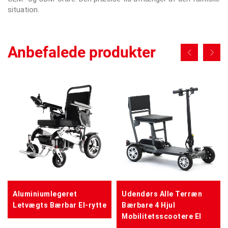
situation.
Anbefalede produkter
Aluminiumlegeret
Udendørs Alle Terræn
Letvægts Bærbar El-rytte
Bærbare 4 Hjul
Mobilitetsscootere El