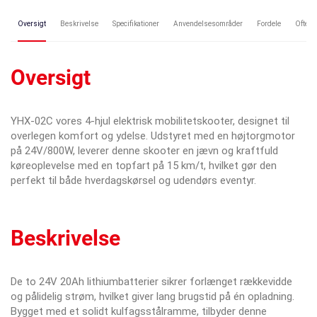
Oversigt
Beskrivelse
Specifikationer
Anvendelsesområder
Fordele
Ofte s
Oversigt
YHX-02C vores 4-hjul elektrisk mobilitetskooter, designet til
overlegen komfort og ydelse. Udstyret med en højtorgmotor
på 24V/800W, leverer denne skooter en jævn og kraftfuld
køreoplevelse med en topfart på 15 km/t, hvilket gør den
perfekt til både hverdagskørsel og udendørs eventyr.
Beskrivelse
De to 24V 20Ah lithiumbatterier sikrer forlænget rækkevidde
og pålidelig strøm, hvilket giver lang brugstid på én opladning.
Bygget med et solidt kulfagsstålramme, tilbyder denne