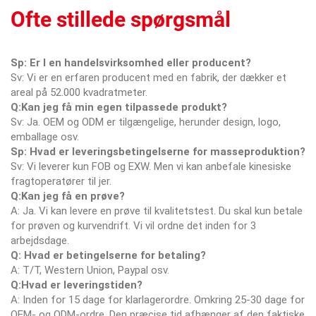
Ofte stillede spørgsmål
Sp: Er I en handelsvirksomhed eller producent?
Sv: Vi er en erfaren producent med en fabrik, der dækker et
areal på 52.000 kvadratmeter.
Q:Kan jeg få min egen tilpassede produkt?
Sv: Ja. OEM og ODM er tilgængelige, herunder design, logo,
emballage osv.
Sp: Hvad er leveringsbetingelserne for masseproduktion?
Sv: Vi leverer kun FOB og EXW. Men vi kan anbefale kinesiske
fragtoperatører til jer.
Q:Kan jeg få en prøve?
A: Ja. Vi kan levere en prøve til kvalitetstest. Du skal kun betale
for prøven og kurvendrift. Vi vil ordne det inden for 3
arbejdsdage.
Q: Hvad er betingelserne for betaling?
A: T/T, Western Union, Paypal osv.
Q:Hvad er leveringstiden?
A: Inden for 15 dage for klarlagerordre. Omkring 25-30 dage for
OEM- og ODM-ordre. Den præcise tid afhænger af den faktiske