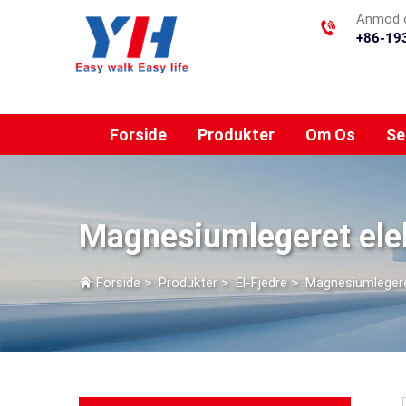
Anmod o
+86-19
Forside
Produkter
Om Os
Se
Magnesiumlegeret elek
Forside
>
Produkter
>
El-Fjedre
>
Magnesiumlegeret