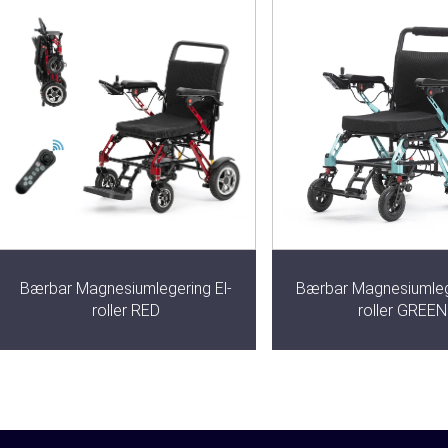
Bærbar Magnesiumlegering El-
Bærbar Magnesiumlege
roller RED
roller GREEN