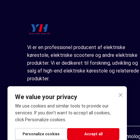
Vi er en professionel producent af elektriske
kørestole, elektriske scootere og andre elektriske
produkter. Vi er dedikeret til forskning, udvikling og
salg af high-end elektriske kørestole og relaterede
produkter.
We value your privacy
We use cookies and similar tools to provide our
services. If you don't want to accept all cookies,
click Personalize cookies.
Personalize cookies
Accept all
Copyright © Ningbo Youhuan Automation Technology 