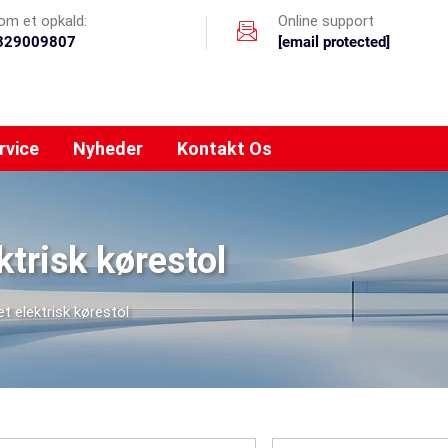
m et opkald:
Online support
329009807
[email protected]
rvice
Nyheder
Kontakt Os
trisk kørestol
 elektrisk kørestol