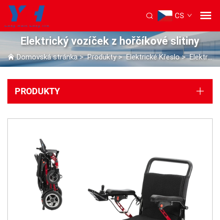
CS
Elektrický vozíček z hořčíkové slitiny
Domovská stránka
>
Produkty
>
Elektrické Křeslo
>
Elektrický vozíček z hořčíkové slitiny
PRODUKTY