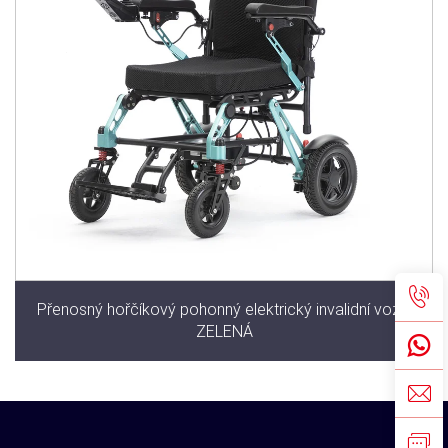
Přenosný hořčíkový pohonný elektrický invalidní vozík
ZELENÁ