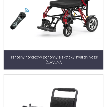
Přenosný hořčíkový pohonný elektrický invalidní vozík
ČERVENÁ